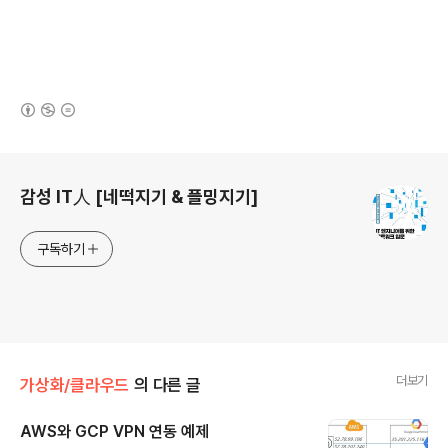
(새창열림)
로그 정보
감성 IT人 [네떡지기 & 플밍지기]
구독하기
더보기
가상화/클라우드
의 다른 글
AWS와 GCP VPN 연동 예제
글 내용