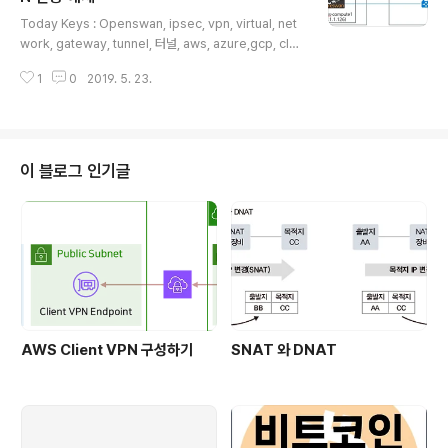
글 내용
zure와 GCP 연동 예제 AWS와 GCP 연동 예제 이번 포
Today Keys : Openswan, ipsec, vpn, virtual, net
스팅에서 다뤄지게 될 AWS와 Azure 간의 VPN 연동 그
work, gateway, tunnel, 터널, aws, azure,gcp, clou
림입니다. 기존 포스팅과 마찬가지로 이번 포스팅에서도 V
d, 클라우드 이번 포스팅은 IPSec을 지원하는 LibreSwa
PN 연동을 위한 예제..
1
0
2019. 5. 23.
n으로 Azure와 VPN을 연동하는 간단한 예제를 살펴봅니
다. 별도의 VPN 장비가 없더라도 Open Source를 활용
해서 클라우드와 VPN을 손쉽게 연결 할 수 있습니다. 이번
포스팅에서는 단순히 Tunnel을 맺고 LibreSwan이 설치
된 VM에서 직접 클라우드의 VM까지 통신하는 예제입니
이 블로그 인기글
다. 실제 LibreSwan을 VPN으로 사용하기 위해서는 추
가적인 설정이 더 필요하긴 합니다만, 여기에서는 그 부분
은 다루지 않습니다. 아래의 그림은 이번 예제에서 다루는
구성입니..
AWS Client VPN 구성하기
SNAT 와 DNAT