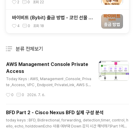
(롱,숏)
2
0
조회
22
바이비트 (Bybit) 출금 방법 - 코인 선물 거
래소 (트래블룰 업비트)
4
0
조회
18
분류 전체보기
주요 글 목록
AWS Management Console Private
Access
글 내용
Today Keys : AWS, Management ,Console, Priva
te ,Access, VPC , Endpoint, PrivateLink, AWS Sig
n-In회사 내부 네트워크에서 AWS 콘솔에 접속할 때, 보안
작성시간
0
0
2026. 7. 6.
상의 이유로 특정 계정으로만 접속을 제한하거나 공인 인
터넷을 거치지 않고사설망으로만 통신해야 하는 보안 요구
사항이 있을 수 있습니다 기존에는 인증된 계정으로 접속
BFD Part 2 - Cisco Nexus BFD 실제 구성 분석
을 제한하더라도 인터넷 연결 자체는 필수적이었으나, AW
글 내용
today keys : BFD, Bidirectional, forwarding, detection,timer, control, h
S Management Console Private Access를 통해
ello, echo, holddownEcho 사용 여부와 Down 감지 시간 해석하기Part 1에서
네트워크 격리와 접근 제어를 동시에 구현하여 엄격한 보
는 BFD의 기본 동작 원리와 주요 timer 값을 정리했습니다. 이번 Part 2에서는 실
안 수준을 유지할 수 있게 되었습니다.이번 포스팅에서는