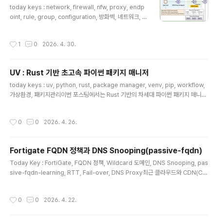
today keys : network, firewall, nfw, proxy, endp
가 아닌 사용자가 만든 VPC Endpoi..
oint, rule, group, configuration, 방화벽, 네트워크, 프
록시 이번 포스팅은 지난 '25년 11월 25일에 공개된 AW
S Network Firewall Proxy에 대한 실습 포스팅입니다.
작성시간
1
0
2026. 4. 30.
출시부터 현재까지는 평가판으로 제공되고 있으며, 미국
동부(오하이오)에서만 사용이 가능합니다. 이번 포스팅은
AWS Network Firewall Proxy를 만들어서, 테스트하
UV : Rust 기반 초고속 파이썬 패키지 매니저
는 실습 포스팅 내용으로 작성하였으며, AWS Network
글 내용
Firewall Proxy에 대한 개념은 별도 포스팅에서 다룰 예
today keys : uv, python, rust, package manager, venv, pip, workflow,
정입니다.이번 포스팅에서 구성하는 기본 아키텍처입니다.
가상환경, 패키지관리이번 포스팅에서는 Rust 기반의 차세대 파이썬 패키지 매니저
Network Firewall Proxy를 통해서 다..
인 uv의 특징과 초기 설치, 그리고 프로젝트 구성 및 검증 과정을 다룹니다.UV(Pyth
on Package Manager) 도입 배경기존의 파이썬 생태계는 pyenv(버전 관리), v
작성시간
0
0
2026. 4. 26.
env(가상환경), pip(패키지 설치) 등 도구가 파편화되어 있어 관리가 번거롭고 속도
가 느린 단점이 있었습니다.uv는 이를 해결하기 위해 모든 기능을 하나로 통합하고,
Rust로 제작하여 기존 pip 대비 수십 배 이상의 압도적인 속도를 제공합니다.[Lab]
Fortigate FQDN 정책과 DNS Snooping(passive-fqdn)
uv 설치 및 프로젝트 구성 검증Step 1: uv 설치 및 ..
글 내용
Today Key : FortiGate, FQDN 정책, Wildcard 도메인, DNS Snooping, pas
sive-fqdn-learning, RTT, Fail-over, DNS Proxy최근 클라우드와 CDN(Co
ntent Delivery Network)의 사용이 보편화되면서, 방화벽 정책의 목적지를 고정
된 IP가 아닌 도메인(FQDN)으로 설정하는 경우가 많아졌습니다. 하지만 도메인 기
작성시간
0
0
2026. 4. 22.
반 정책을 운영하다 보면 "정책을 열어두었는데도 통신이 차단되는(False Positiv
e) 기이한 현상과 자주 마주하게 됩니다. 이번 포스팅에서는 FortiGate 방화벽에서