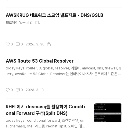
1의 메시지 문법과 연결 관리 방식으로 전달하는 방법을 정의하고,RFC 9113은 HT
TP/2를 같은 HTTP 의미를 더 효율적으로 표현한 버전으로 설명합니다.두 버전은
전혀 다른 프로토콜이라기보다, 같은 HTTP를 서로 다른 방식으로 실어 나르는 두
AWSKRUG 네트워크 소모임 발표자료 - DNS/GSLB
개의 구현 모델에 가깝습니다.이번 포스팅에서는 HTTP/1.1과 HTTP/2의 차이와
글 내용
보호되어 있는 글입니다.
언제 사용하는지에 대해서 알아봅니다.메시지를 전달하는 방식의 차이HTTP/1..
작성시간
0
0
2026. 3. 30.
AWS Route 53 Global Resolver
글 내용
today keys: route 53, global, resolver, 리졸버, anycast, dns, firewall, q
uery, awsRoute 53 Global Resolver는 인터넷이나 지사, 온프레미스 같은 외
부 환경의 클라이언트가 AWS의 전역 Anycast IP를 통해 DNS 질의를 보낼 수 있
게 해주는 관리형 DNS Resolver입니다.여러 위치의 사용자가 하나의 DNS 진입
작성시간
0
0
2026. 3. 18.
점을 사용하면서도, 접근 제어와 DNS 보안 정책을 중앙에서 적용할 수 있습니다.이
번 포스팅에서는 Route 53 Global Resolver를 생성한 뒤, 허용된 IP만 DNS 질
의를 할 수 있는지와 DNS Firewall로 특정 도메인을 차단할 수 있는지를 실습으로
RHEL에서 dnsmasq를 활용하여 Conditi
확인합니다.또한 Query Type 조건을 ..
onal Forward 구성(Split DNS)
글 내용
today keys : conditional forward, 조건부 전달, dn
s, dnsmasq, rhel, 레드햇, redhat, split, 도메인, 질의,