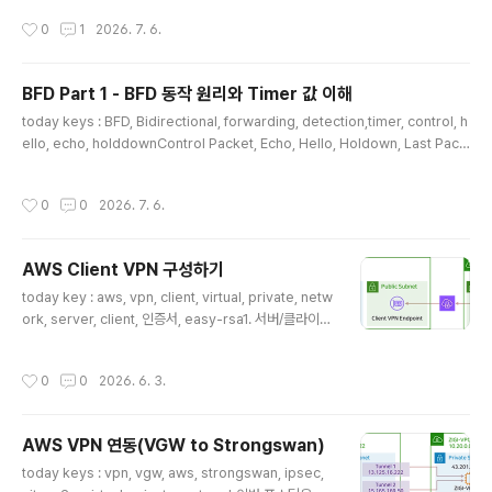
제 Cisco Nexus 장비의 BFD configuration과 show bfd neighbors detail
AWS Management Console Private Access에 대
작성시간
0
1
2026. 7. 6.
출력을 기준으로, BFD가 실제로 어떻게 동작하고 있는지 분석합니다.1. 각 장비는 B
해서 알아봅니다..
FD Echo를 사용하고 있는가?2. Hello와 Holdown 값은 각각 무엇을 의미하는
가?3. Control packet 기준 Down 감지 시간은 얼마인가?4. Echo를 사용하는
BFD Part 1 - BFD 동작 원리와 Timer 값 이해
경우 실제..
글 내용
today keys : BFD, Bidirectional, forwarding, detection,timer, control, h
ello, echo, holddownControl Packet, Echo, Hello, Holdown, Last Pack
et 해석하기네트워크에서 장애를 빠르게 감지하는 것은 매우 중요합니다. 라우팅 프
로토콜이 자체적으로 neighbor 상태를 확인할 수는 있지만, 기본 hello/dead tim
작성시간
0
0
2026. 7. 6.
er만으로는 장애 감지가 늦어질 수 있습니다. 이런 문제를 해결하기 위해 사용하는
대표적인 기술이 BFD, Bidirectional Forwarding Detection입니다.목차BFD
란 무엇인가BFD 세션의 기본 구조BFD Control Packet 이해BFD Session Sta
AWS Client VPN 구성하기
teB..
글 내용
today key : aws, vpn, client, virtual, private, netw
ork, server, client, 인증서, easy-rsa1. 서버/클라이언
트 인증서 생성1-1. easy-rsa 다운로드 및 초기화# git이
없는 경우에 git 설치$ sudo yum install git# 오픈소스
작성시간
0
0
2026. 6. 3.
easy-rsa 프로젝트 복제 및 이동$ git clone https://gi
thub.com/OpenVPN/easy-rsa.git $ cd easy-rsa/
easyrsa3# PKI(공개키 기반구조) 환경 초기화$ ./easy
AWS VPN 연동(VGW to Strongswan)
rsa init-pki 1-2. CA(인증 기관) 생성 자체 CA를 생성합
글 내용
니다. 별도의 비밀 번호 입력 없이 진행하기 위해서 nopas
today keys : vpn, vgw, aws, strongswan, ipsec,