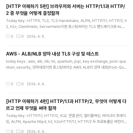
FQDN과 Wildcard 도메인의 IP를 어떻게 질의하고 수집하는지, 그리고 Forti OS
[HTTP 이해하기 5편] 브라우저와 서버는 HTTP/1.1과 HTTP/
버전별 동작 방식의 차이 등을 알아봅니다...
2 중 무엇을 어떻게 결정할까
글 내용
Today Key : HTTPS, TLS, TLS Handshake, ALPN, HTTP/1.1, HTTP/2, h
2, h2c, ClientHello, ServerHello이번 포스팅에서는 TLS 핸드셰이크와 ALPN
을 중심으로 그 선택 과정의 원리를 정리해봅니다.ALPN, 프로토콜 협상의 핵심이
작성시간
0
0
2026. 4. 5.
선택에서 핵심 역할을 하는 것이 ALPN(Application-Layer Protocol Negotia
tion)입니다.RFC 7301은 ALPN을 같은 TCP나 UDP 포트에서 여러 애플리케이
션 프로토콜을 지원할 때, TLS 핸드셰이크 안에서 어떤 프로토콜을 사용할지 정하
AWS - ALB/NLB 양자 내성 TLS 구성 및 테스트
기 위한 확장으로 정의합니다.클라이언트는 자신이 지원하는 프로토콜 목록을 Clie
글 내용
today keys : aws, alb, nlb, tls, quantum, pqc, key exchange, post-qua
ntHello에 넣어 보내고, 서버는 그중 하나를 선택해 응답..
ntum, security, 양자내성이번 포스팅에서는 AWS ALB의 양자 내성(Post-Qua
ntum) TLS 구성 및 검증을 하는 내용입니다.양자 내성 키 교환(PQ Key Exchang
e) 배경기존의 RSA나 ECC 암호 체계는 강력한 양자 컴퓨터가 등장할 경우 해독될
작성시간
0
0
2026. 4. 4.
위험이 있습니다. AWS는 이를 방어하기 위해 기존 타원 곡선 암호(X25519)와 양
자 내성 알고리즘(ML-KEM)을 결합한 '하이브리드 키 교환' 방식을 도입했습니다.
>> 관련 기존 포스팅 : https://zigispace.net/1350 AWS - ALB/NLB : TLS용
[HTTP 이해하기 4편] HTTP/1.1과 HTTP/2, 무엇이 어떻게 다
양자 내성 키 교환 지원To..
르고 언제 무엇을 써야 할까
글 내용
Today Key : HTTP/1.1, HTTP/2, 비교, 연결 관리, 멀티플렉싱, 바이너리 프레이
밍, ALPN, Apache httpd, h2, h2cHTTP/1.1, HTTP/2 두 프로토콜은 버전이
달라도 HTTP는 공통된 의미 체계를 공유합니다. RFC 9112는 그 의미를 HTTP/1.
작성시간
0
0
2026. 4. 4.