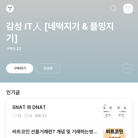
검색하기
티스토리
감성 IT人 [네떡지기 & 플밍지
기]
구독자
22
구독하기
방명록
신고하기 레이어
열기
인기글
SNAT 와 DNAT
12
0
조회
47
비트코인 선물거래란? 개념 및 거래하는방법