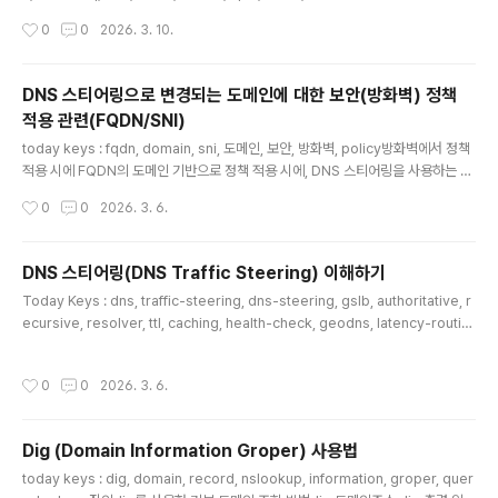
domain리눅스 서버를 운영하다 보면, 일반적인 도메인
작성시간
0
0
2026. 3. 10.
조회는 기본 DNS 서버로 보내되, 특정 도메인만 별도의 D
NS 서버로 조회해야 하는 경우가 있습니다. 예를 들면 이
런 경우입니다. 사내 서비스 도메인만 내부 DNS로 조회해
DNS 스티어링으로 변경되는 도메인에 대한 보안(방화벽) 정책
야 하는 경우 특정 사설 존(example.local, corp.intern
적용 관련(FQDN/SNI)
al)만 별도 DNS로 보내야 하는 경우 특정 퍼블릭 도메인에
글 내용
대해 별도의 네임서버 정책을 적용해야 하는 경우 이런 요
today keys : fqdn, domain, sni, 도메인, 보안, 방화벽, policy방화벽에서 정책
구사항을 만족시키기 위해 흔히 떠올리는 방법이 system
적용 시에 FQDN의 도메인 기반으로 정책 적용 시에, DNS 스티어링을 사용하는 서
d-resolved 기반 split DNS 구성인데, 실제로 NIC가..
비스 들의 경우, 도메인을 질의하는 Client(혹은 서버)와 방화벽의 도메인 질의 결과
작성시간
0
0
2026. 3. 6.
에 대한 값이 달라지는 경우가 있을 수 있습니다.다음과 같이 질의를 순차적으로 몇
초이내로 질의를 해도 응답 받는 Pool 값이 달라지는 경우가 있습니다. 특히 이러한
경우에 TTL도 짧게 가져가는 경우가 많기 때문에 동일한 Resolver 서버를 같이
DNS 스티어링(DNS Traffic Steering) 이해하기
바라보고 있어도 결과 값에 차이가 나는 시점이 자주 발생할 수 있습니다. 실제 api.
글 내용
Today Keys : dns, traffic-steering, dns-steering, gslb, authoritative, r
push.apple.com을 값을 갖고 있는 api-vs.push-apple.com.aka..
ecursive, resolver, ttl, caching, health-check, geodns, latency-routin
gDNS 트래픽 스티어링이란? DNS 스티어링(혹은 traffic management)은 권한
(Authoritative) DNS가 질의(Query)에 대해서 동일한 도메인이라도 상황에 따
작성시간
0
0
2026. 3. 6.
라, 응답을 다르게 하여, 사용자의 트래픽이 지리적으로 가까운 곳이나, 서비스의 상
태(Health), 비율(가중치) 등으로 갈 수 있도록 하는 것을 뜻 합니다. DNS 스티어링
의 동작 위치DNS 질의는 보통 다음과 같이 흐르게 됩니다. 이 때, DNS 스티어링의
Dig (Domain Information Groper) 사용법
응답 값에..
글 내용
today keys : dig, domain, record, nslookup, information, groper, quer