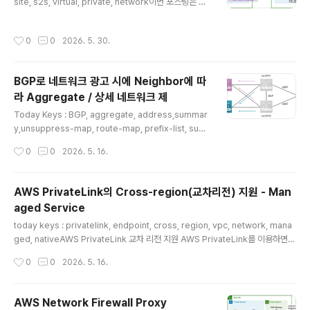
s 옵션을 사용합니다.Common Na..
site, s2s, virtual, private, network이번 포스팅은 A
WS VGW를 Software VPN은 Strongswan와 IPSec
연동을 테스트하는 내용입니다. 실제 VPN SVR를 통해서
작성시간
0
0
2026. 5. 30.
다른 서비스가 VPN 연결된 통신을 위해서는 추가적인 설
정이 필요하지만, 본 포스팅에서는 AWS와 StrongSwan
에서 VPN 연결을 하는 것으로 한정하여 진행했습니다.먼
BGP로 네트워크 광고 시에 Neighbor에 따
저, VGW를 생성합니다.VGW의 이름은 'ZIGI-VGW'로
라 Aggregate / 상세 네트워크 제
하였고, BGP에 사용되는 ASN은 default 값으로 그냥 둡
글 내용
니다.참고로 본 포스팅에서는 BGP를 사용하지는 않습니
Today Keys : BGP, aggregate, address,summar
다. 생성된 VGW를 VPC에 Attach 합니다. ZIGI-..
y,unsuppress-map, route-map, prefix-list, supe
rnet, suppress, aggregationBGP로 외부 네트워크
작성시간
0
0
2026. 5. 16.
와 연동 시에,내부 네트워크가 갖는 다양한 네트워크 대역
을 BGP와 연동된 장비로만 라우팅 시키면 되기 때문에외
부 네트워크에 내부 네트워크의 상세 대역을 개별로 광고
AWS PrivateLink의 Cross-region(교차리전) 지원 - Man
할 필요가 없습니다.그래서, BGP로 네트워크 광고 시에 a
aged Service
ggregate-addres 명령을 통해서 내부 네트워크의 다
글 내용
양한 네트워크 대역을 supernet 형태로 통합하여, 외부
today keys : privatelink, endpoint, cross, region, vpc, network, mana
네트워크로 광고하는 대역을 단순화 시켜줄 수 있습니다.
ged, nativeAWS PrivateLink 교차 리전 지원 AWS PrivateLink를 이용하면,
하지만, BGP Neighbor에 따라서 상세 네트워크를 광고
VPC에서 AWS Public 서비스를 인터넷 경로(IGW)를 통하지 않고 접근이 가능합
작성시간
0
0
2026. 5. 16.
를 해주어야 할 수..
니다.다만, 기존에는 Endpoint가 위치하는 VPC의 리전의 서비스로만 PrivateLin
k를 통해서 접근이 가능 했습니다. 하지만, 25년 11월 19일에 AWS PrivateLink
를 통해서 AWS 서비스에 대한 교차 리전 연결이 지원을 시작하여VPC가 위치한 리
AWS Network Firewall Proxy
전 이외의 리전에 서비스에 접근이 가능하도록 지원합니다. (※ 참고로, AWS 서비스
글 내용