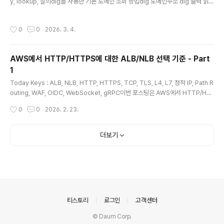
y, lookup, 질의dig를 사용한 기본 도메인 조회 방법dig 도메인주소 dig 출력 읽는
방법dig의 기본 출력은 다음의 4개 파트로 구분하여 볼 수 있습니다.HEADER : 응
답 상태 및 FlagQUESTION : 질의한 내용ANSWER : 질의에 대한 응답 내용AUT
작성시간
0
0
2026. 3. 4.
HORITY/ADDITIONAL : 위임(NS) 및 추가 정보 내용HEADER 섹션 status : N
OERROR로 질의가 성공. flagsqr : Query Response (응답)rd : Recurison D
esired (재귀 요청)ra : Recurision Available (재귀 가능)ANSWER : ..
AWS에서 HTTP/HTTPS에 대한 ALB/NLB 선택 기준 - Part
1
글 내용
Today Keys : ALB, NLB, HTTP, HTTPS, TCP, TLS, L4, L7, 정적 IP, Path R
outing, WAF, OIDC, WebSocket, gRPC이번 포스팅은 AWS에서 HTTP/HT
TPS 기반의 웹 서비스를 구성할 때, Application Load Balancer(이하 ALB) 와
작성시간
0
0
2026. 2. 23.
Network Load Balancer(이하 NLB) 중 어떤 로드 밸런서로 선택할지에 대한 기
준에 대해서 알아봅니다. 일반적으로 웹 서비스라고 하면 ALB를 먼저 떠올리게 되
지만, HTTP나 HTTPS를 사용한다고 해서 반드시 ALB만 선택해야 하는 것은 아
더보기
닙니다. NLB 역시 TCP와 TLS 리스너를 통해 80/443 기반 서비스의 앞단에 배치
할 수 있기 때문에, 실제 선택 기준은 “..
의안내
티스토리
로그인
고객센터
© Daum Corp.