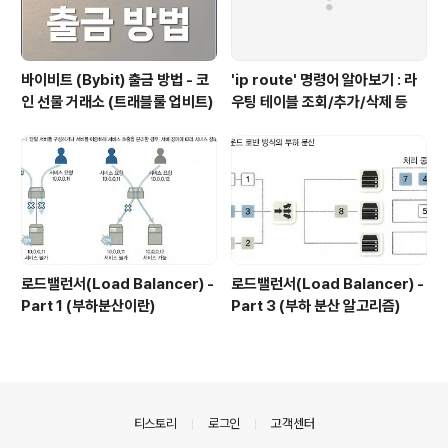
바이비트 (Bybit) 출금 방법 - 코
'ip route' 명령어 알아보기 : 라
인 선물 거래소 (트래블룰 업비트)
우팅 테이블 조회/추가/삭제 등
로드밸런서(Load Balancer) -
로드밸런서(Load Balancer) -
Part 1 (부하분산이란)
Part 3 (부하 분산 알고리즘)
의안내
티스토리
로그인
고객센터