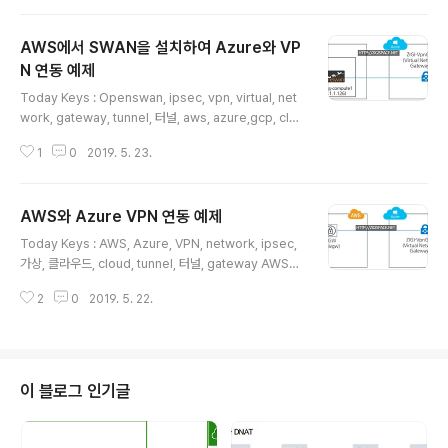
자료입니다. 네트워크 엔지니어를 위한 Public Cloud라
는 주제로 진행했으나, 실제 네트워크 엔지니어만을 위한
AWS에서 SWAN을 설치하여 Azure와 VP
내용은 아니며, Public Cloud 네트워크에서 알아야 하는
라우팅, 피어링, 엔드포인트, 전용선 4가지 주제를 다루어
N 연동 예제
글 내용
보았습니다. 용
Today Keys : Openswan, ipsec, vpn, virtual, net
work, gateway, tunnel, 터널, aws, azure,gcp, clou
d, 클라우드 이번 포스팅은 IPSec을 지원하는 LibreSwa
1
0
2019. 5. 23.
n으로 Azure와 VPN을 연동하는 간단한 예제를 살펴봅니
다. 별도의 VPN 장비가 없더라도 Open Source를 활용
해서 클라우드와 VPN을 손쉽게 연결 할 수 있습니다. 이번
AWS와 Azure VPN 연동 예제
포스팅에서는 단순히 Tunnel을 맺고 LibreSwan이 설치
글 내용
된 VM에서 직접 클라우드의 VM까지 통신하는 예제입니
Today Keys : AWS, Azure, VPN, network, ipsec,
다. 실제 LibreSwan을 VPN으로 사용하기 위해서는 추
가상, 클라우드, cloud, tunnel, 터널, gateway AWS와
가적인 설정이 더 필요하긴 합니다만, 여기에서는 그 부분
GCP, Azure와 GCP 간의 VPN 연동에 이어서 이번 포스
은 다루지 않습니다. 아래의 그림은 이번 예제에서 다루는
2
0
2019. 5. 22.
팅은 AWS와 Azure 간의 VPN 연동입니다. 지난 포스팅
구성입니..
도 그랬지만, 이번 포스팅까지는 클라우드에서의 VPN 연
동을 알아보기 위해서 단순히 VPN 연동에만 초점이 맞춰
진 예제이며, 이중화 혹은 동적 라우팅 프로토콜에 대한 부
분은 별도 포스팅으로 다룰 예정입니다. * 지난 포스팅 : A
이 블로그 인기글
zure와 GCP 연동 예제 AWS와 GCP 연동 예제 이번 포
스팅에서 다뤄지게 될 AWS와 Azure 간의 VPN 연동 그
림입니다. 기존 포스팅과 마찬가지로 이번 포스팅에서도 V