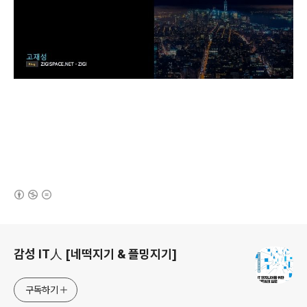
(새창열림)
로그 정보
감성 IT人 [네떡지기 & 플밍지기]
구독하기