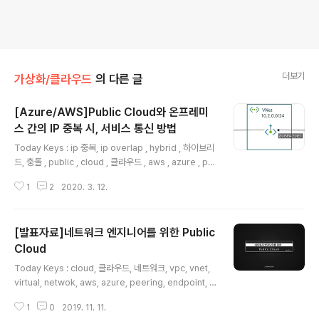
더보기
가상화/클라우드
의 다른 글
[Azure/AWS]Public Cloud와 온프레미
스 간의 IP 중복 시, 서비스 통신 방법
글 내용
Today Keys : ip 중복, ip overlap , hybrid , 하이브리
드, 충돌 , public , cloud , 클라우드 , aws , azure , pri
vate link 이번 포스팅에서는 Public Cloud와 온프레미
1
2
2020. 3. 12.
스 간의 네트워크 대역이 중복된 경우에 서비스 호출을 어
떻게 할 수 있는지에 대한 포스팅입니다. 물론 이러한 방법
을 사용하지 않고 하이브리드 클라우드 구성을 위해서는
[발표자료]네트워크 엔지니어를 위한 Public
중복되지 않은 IP 설계를 해야겠으나, 이미 기존에 구축된
서비스 간의 통신이 필요한 경우에 사용할 수 있는 방법으
Cloud
글 내용
로 보시면 될 것 같습니다. Public Cloud와 On-Premis
Today Keys : cloud, 클라우드, 네트워크, vpc, vnet,
e를 연동해서 쓰는 하이브리드 클라우드 설계 시에 중요한
virtual, netwok, aws, azure, peering, endpoint, p
부분 중에 하나는 IP 설계입니다. 하이브리드 구성을 위해
rivate 이번 포스팅은 지난 주 토요일(19.11.09)에 진행된
서는 Pu..
1
0
2019. 11. 11.
제 27회 네트워크 전문가 따라잡기 커뮤니티에서 발표한