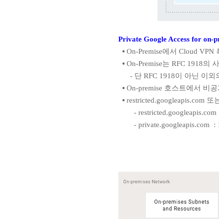
Private Google Access fo
▪ On-Premise에서 Cloud VP
▪ On-Premise는 RFC 1918
- 단 RFC 1918이 아닌 이외
▪ On-premise 호스트에서 비
▪ restricted.googleapis.
- restricted.googleapis.com :
- private.googleapis.com : 1