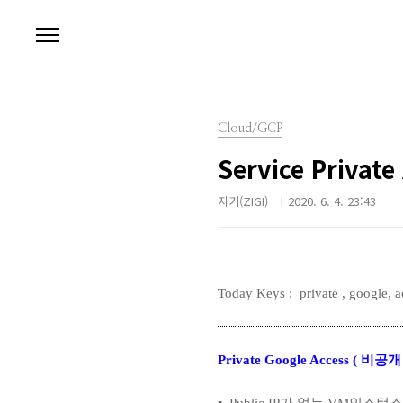
본문 바로가기
Cloud/GCP
Service Private 
지기(ZIGI)
2020. 6. 4. 23:43
Today Keys : private , google
Private Google Access ( 비