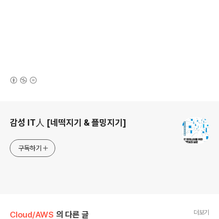
(새창열림)
로그 정보
감성 IT人 [네떡지기 & 플밍지기]
구독하기
더보기
Cloud/AWS
의 다른 글