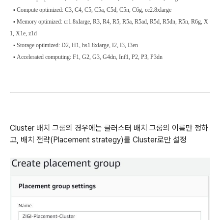
▪
Compute optimized: C3, C4, C5, C5a, C5d, C5n, C6g, cc2.8xlarge
▪
Memory optimized: cr1.8xlarge, R3, R4, R5, R5a, R5ad, R5d, R5dn, R5n, R6g, X
1, X1e, z1d
▪
Storage optimized: D2, H1, hs1.8xlarge, I2, I3, I3en
▪
Accelerated computing: F1, G2, G3, G4dn, Inf1, P2, P3, P3dn
Cluster 배치 그룹의 경우에는 클러스터 배치 그룹의 이름만 정하
고, 배치 전략(Placement strategy)를 Cluster로만 설정