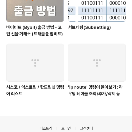
바이비트 (Bybit) 출금 방법 - 코
서브네팅(Subnetting)
인 선물 거래소 (트래블룰 업비트)
시스코 / 익스트림 / 한드림넷 명령
'ip route' 명령어 알아보기 : 라
어 리스트
우팅 테이블 조회/추가/삭제 등
의안내
티스토리
로그인
고객센터