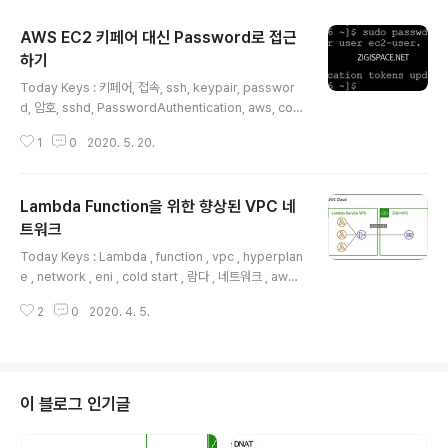
AWS EC2 키페어 대신 Password로 접근
하기
글 내용
Today Keys : 키페어, 접속, ssh, keypair, passwor
d, 암호, sshd, PasswordAuthentication, aws, con
nect, sshd_cofnig 이번 포스팅은 AWS EC2를 기본 키
1
0
2020. 5. 20.
페어 방식이 아닌 Password 방식으로 접근할 수 있도록
설정을 변경하는 예제입니다 먼저 키페어를 이용해서 EC2
에 접근합니다. 접속 후에 sshd_config에서 Password
Lambda Function을 위한 향상된 VPC 네
Authentication을 Yes로 바꿔야 합니다. 기본 설정 값은
아래의 그림처럼 no가 활성화 되어 있고, yes가 주석처리
트워크
글 내용
되어 있는 것을 볼 수 있습니다. sshd_config 파일에서 n
Today Keys : Lambda , function , vpc , hyperplan
o라는 설정이 활성화 된 것을 다음과 같이 주석처리하고 y
e , network , eni , cold start , 람다 , 네트워크 , aws ,
es 설정의 주석을 제거합니다. 설정 변경 후, ..
클라우드 , cloud 이번 포스팅은 Lambda Function을
2
0
2020. 4. 5.
위한 향상된 VPC 네트워크에 대한 내용입니다. 이미 AW
S 공식 블로그에서도 볼 수 있는 내용이지만, 개인적인 취
향에 맞춰서 정리해 보았습니다. 기존 네트워크 모델 ▪ La
mbda의 모든 컴퓨팅 인프라는 서비스가 소유한 VPC(de
fault system-managed) 내에서 실행 ▪ Lambda를
이 블로그 인기글
이용해서 VPC 내에 액세스가 가능하도록 Lambda를 VP
C에 연결 할 수 있음. ▪ Lambda가 VPC 내에 접근하기