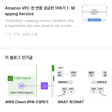
ckfoot Edge Device' 입니다. 지난 포스팅에서 얘기한
Amazon VPC 한 번쯤 궁금한 이야기 1 : M
것처럼 이번 시리즈에서 다루게 될 주제들에 대해서는 정
확한 자료가 오픈 된 것은 아니기 때문에 기존 re:Invent
apping Service
글 내용
에서 발표된 내용과 동일 주제들도 내용을 다뤘던 글들을
Today Keys : mapping, service, blackfoot, edg
토대로 작성된 내용이라서 제가 다룬 내용이 실제와 다를
e, hyperplane, vpc, aws, amazon, nlb, private, e
수 있습니다. (사실 다를 거라고 생각하긴 합니다. ) ..
ndpoint, link, nat, gateway Amazon VPC를 사용하
7
0
2023. 1. 15.
면서 굳이 몰라도 되지만, 한 번쯤 궁금할 수 있는 이야기를
몇 가지 다뤄보려고 합니다. 이번 포스팅은 그 첫 번째 이야
기로 'Mapping Service' 입니다. 앞으로 다룰 주제도 마
찬가지이지만, 이번에 다루게 될 주제들에 대해서는 정확
한 자료가 오픈 된 것은 아니기 때문에 기존 re:Invent에
이 블로그 인기글
서 발표된 내용과 동일 주제들도 내용을 다뤘던 글들을 토
대로 작성된 내용이라서 제가 다룬 내용이 실제와 다를 수
있습니다. (사실 다를거라고 생각하긴 합니다. ) 그..
AWS Client VPN 구성하기
SNAT 와 DNAT