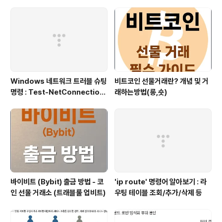
Windows 네트워크 트러블 슈팅
비트코인 선물거래란? 개념 및 거
명령 : Test-NetConnection
래하는방법(롱,숏)
(포트/경로 확인)
바이비트 (Bybit) 출금 방법 - 코
'ip route' 명령어 알아보기 : 라
인 선물 거래소 (트래블룰 업비트)
우팅 테이블 조회/추가/삭제 등