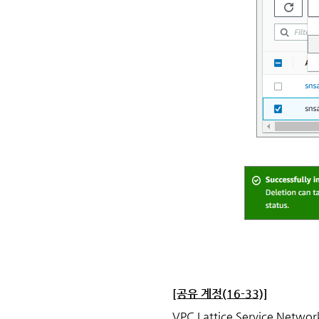
[공유 계정(16-33)]
VPC Lattice Service N