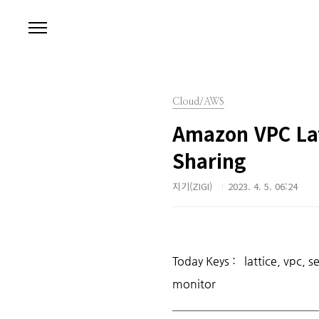
본문 바로가기
Cloud/AWS
Amazon VPC Latt
Sharing
지기(ZIGI)
2023. 4. 5. 06:24
Today Keys :
lattice, vpc, 
monitor