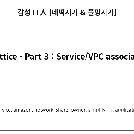
감성 IT人 [네떡지기 & 플밍지기]
ice - Part 3 : Service/VPC associ
service, amazon, network, share, owner, simplifying, applicat