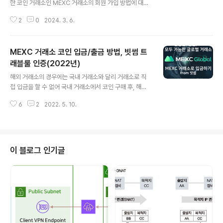
한 코인 거래소인 MEXC 거래소의 회원 가입 방법에 대해
서 알아봅니다. MEXC 거래소는 현물은 메이커와 테이커
2
0
2024. 3. 6.
모두 수수료가 0%이며,선물은 메이커 0%, 테이커 0.0
1% 의 수수료율로업계 최저 수수료로 거래가 가능하기 때
문에많은 거래와 대규모 자산 거래 시에 매우 유리합니다.
MEXC 거래소 코인 입금/출금 방법, 빗썸 트
그럼 지금부터 MEXC 가입 방법을 차근 차근 알아보겠습
니다.1. MEXC 사이트 접속다음의 MEXC 거래소 가입 링
래블룰 인증(2022년)
글 내용
크를 클릭해서 사이트에 접속합니다.>> MEXC 거래소 가
해외 거래소의 경우에는 국내 거래소와 달리 거래소로 직
입 링크 2. 계정 정보 입력MEXC 거래소 접속 계정은 이메
접 입금을 할 수 없어 국내 거래소에서 코인 구매 후, 해외
일 주소 혹은 모바일 모두 가능합니다.모바일의 경우 본인
거래소로 코인을 전송하는 방법을 사용합니다. 3월 25일
의 휴대폰 번호를 입력하고, 이메일의 경우, 원하는 이메일
6
2
2022. 5. 10.
부터 트래블룰(Travel rule) 시행으로 국내 거래소는 인
주소를 사용..
증된 거래소를 제외하고는 코인 입출금 금액이 제한되었습
니다. ▲▲ 바로가기 : MEXC 거래소 가입 - 수수료 할인
코드포함 하지만, MEXC 거래소는 빗썸(bithumb)과 인
증을 통해서 트래블룰 시행 이후에도 금액 제한 없이 코인
이 블로그 인기글
전송이 가능합니다. MEXC 거래소에 아직 가입을 하지 않
았거나, 수수료 할인 코드 없이 계정을 만드신 분은 다음 글
을 읽어보시고 수수료 할인을 받을 수 있는 계정으로 가입
하세요https://zigispace.net/1176> MEXC 거래소..