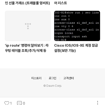
인 선물 거래소 (트래블룰 업비트)
어 리스트
'ip route' 명령어 알아보기 : 라
Cisco IOS/IOS-XE 계정 잠금
우팅 테이블 조회/추가/삭제 등
설정(보안 기능)
의안내
티스토리
로그인
고객센터
© Daum Corp.
1
0