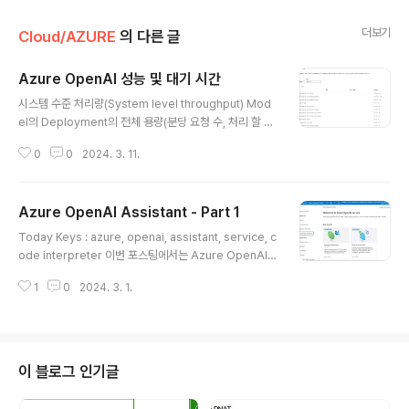
더보기
Cloud/AZURE
의 다른 글
Azure OpenAI 성능 및 대기 시간
글 내용
시스템 수준 처리량(System level throughput) Mod
el의 Deployment의 전체 용량(분당 요청 수, 처리 할 수
있는 총 토큰) 표준 배포(Standard Deployment) - De
0
0
2024. 3. 11.
ployment에 할당된 할당량(quota)이 처리량에 부분적
으로 영향 - 단, 실제 할당량은 Deploy에 대한 호출 승인
로직만 결정하고, 처리량에 대해서 강제하지는 않음. - 호
Azure OpenAI Assistant - Part 1
출에 대한 지연으로 할당량만큼의 높은 처리량이 불가 할
글 내용
수도 있음. ※ 할당량은 TPM(Token Per Minute) 단위
Today Keys : azure, openai, assistant, service, c
로 지역 별, 모델 별로 구독에 할당 됨. TPM 내에서 Depl
ode interpreter 이번 포스팅에서는 Azure OpenAI S
oyment를 1개로 운영하거나, TPM을 나눠서 2개 이상
ervice의 Assistant 기능에 대한 사용법에 대해서 알아
운용 가능 Provisioned Deployment - 설정된 양의 모
1
0
2024. 3. 1.
봅니다. 첫 번째 포스팅에서는 Play Ground를 통해서 A
델..
ssistant 기능 중, Code Interpreter 사용해 봅니다. C
ode Interpreter를 사용하면, Assistants API를 사용
하여, 샌드박스 환경에서 Python 코드를 작성하여 실행하
게 됩니다. Azure OpenAI Studio의 좌측의 Playgrou
이 블로그 인기글
nd 메뉴를 보면, 다음과 같이 Assistant가 Preview로
추가된 것을 볼 수 있습니다. Assistant는 현재(24.03.0