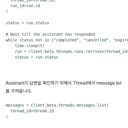
  thread_id=thread.id,

  run_id=run.id

)

status = run.status

# Wait till the assistant has responded

while status not in ["completed", "cancelled", "expire
    time.sleep(5)

    run = client.beta.threads.runs.retrieve(thread_id=
    status = run.status
Assistant의 답변을 확인하기 위해서 Thread에서 message list
를 가져옵니다.
messages = client.beta.threads.messages.list(

  thread_id=thread.id

)