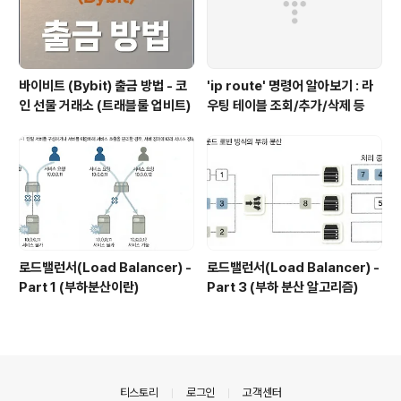
바이비트 (Bybit) 출금 방법 - 코
'ip route' 명령어 알아보기 : 라
인 선물 거래소 (트래블룰 업비트)
우팅 테이블 조회/추가/삭제 등
로드밸런서(Load Balancer) -
로드밸런서(Load Balancer) -
Part 1 (부하분산이란)
Part 3 (부하 분산 알고리즘)
의안내
티스토리
로그인
고객센터