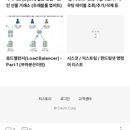
인 선물 거래소 (트래블룰 업비트)
우팅 테이블 조회/추가/삭제 등
로드밸런서(Load Balancer) -
시스코 / 익스트림 / 한드림넷 명령
Part 1 (부하분산이란)
어 리스트
의안내
티스토리
로그인
고객센터
© Daum Corp.