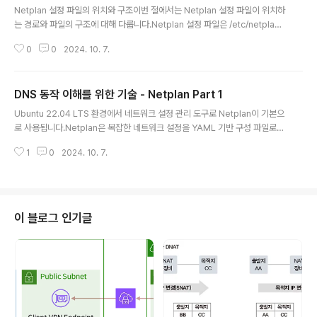
Netplan 설정 파일의 위치와 구조이번 절에서는 Netplan 설정 파일이 위치하
는 경로와 파일의 구조에 대해 다룹니다.Netplan 설정 파일은 /etc/netplan/
경로 아래에 .yaml 확장자를 가진 파일로 저장됩니다.Ubuntu를 설치하면 이
0
0
2024. 10. 7.
디렉토리에 하나 이상의 설정 파일이 기본으로 생성되어 있으며,대표적으로 01
-netcfg.yaml, 50-cloud-init.yaml 등이 있습니다.Netplan은 이 디렉토리
내에 있는 .yaml 파일을 읽어 네트워크 설정을 수행합니다.파일명은 알파벳 순
DNS 동작 이해를 위한 기술 - Netplan Part 1
서대로 처리되므로, 숫자를 앞에 붙여 우선순위를 조절할 수 있습니다. Netpla
글 내용
n 파일은 YAML 형식으로 작성되며, 들여쓰기와 문법이 중요합니다.들여쓰기
Ubuntu 22.04 LTS 환경에서 네트워크 설정 관리 도구로 Netplan이 기본으
는 반드시 스페이스로 하고, 탭 문자는 사용..
로 사용됩니다.Netplan은 복잡한 네트워크 설정을 YAML 기반 구성 파일로
단순화하여, 시스템의 네트워크 인터페이스(유선 LAN, Wi-Fi 등)를 쉽게 설정
1
0
2024. 10. 7.
할 수 있도록 해줍니다.이 글에서는 초급 IT 엔지니어분들을 위해 Netplan의
개념부터 Ubuntu에서의 역할에 대해서 알아보겠습니다.Netplan이란 무엇인
가?Netplan은 선언형(Declarative) 네트워크 설정 도구입니다.사용자가 작
성한 YAML 포맷의 설정을 기반으로 시스템 네트워크를 구성하는 “프론트엔
드” 역할의 유틸리티라 할 수 있습니다.즉, 복잡한 네트워크 설정을 하나의 YA
이 블로그 인기글
ML 파일로 작성하면, Netplan이 실제 네트워크 구성에 적..