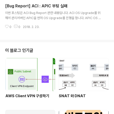
정 횟수 이상 잘못된 로그인 시도가 감지되면, 시스템이 일
[Bug Report] ACI : APIC 부팅 실패
시적으로 로그인 잠금 기능 제공 사용 목적SSH, Telnet
글 내용
등의 관리 포트에 대한 브루트 포스 공격 차단잘못된 패스
이번 포스팅은 ACI Bug Report 관련 내용입니다. ACI OS Upgrade를 위
워드 입력을 통해 반복 로그인 시도하는 비인가 사용자 방
해서 관리서버인 APIC을 먼저 OS Upgrade를 진행을 합니다. APIC OS 업
어네트워크 장비 계정 탈취 시도에 대한 1차 방어선 제공
그레이드 과정 시, APIC의 재부팅을 하는 도중에 정상적으로 부팅을 하지 못하
설정 방법login block-for attempts within block-fo
0
0
2018. 2. 23.
는 문제가 발생할 수 있습니다. 이 경우 장비에 Console을 붙여서 확인을 하면
r..
다음과 같이 표기됨을 확인할 수 있습니다. APIC 1 Console shows: do_b
oot_cpu failed(-1) to wakeup CPU#2 do_boot_cpu failed(-1) to w
akeup CPU#3 do_boot_cpu failed(-1) to wakeup CPU#4 do_boot
_cpu failed(-1) to wakeup CPU#5 . . . ...
이 블로그 인기글
AWS Client VPN 구성하기
SNAT 와 DNAT