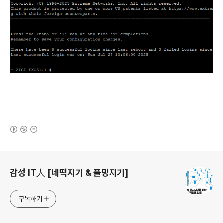
(새창열림)
로그 정보
감성 IT人 [네떡지기 & 플밍지기]
구독하기