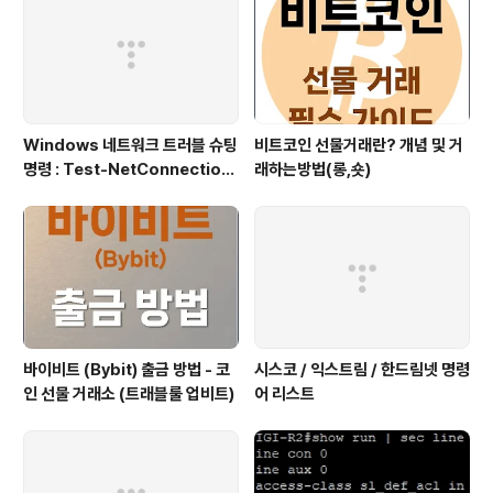
Windows 네트워크 트러블 슈팅
비트코인 선물거래란? 개념 및 거
명령 : Test-NetConnection
래하는방법(롱,숏)
(포트/경로 확인)
바이비트 (Bybit) 출금 방법 - 코
시스코 / 익스트림 / 한드림넷 명령
인 선물 거래소 (트래블룰 업비트)
어 리스트