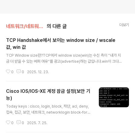
더보기
네트워크/네트워크 기본
의 다른 글
TCP Handshake에서 보이는 window size / wscale
값, win 값
글 내용
TCP Window size란?TCP에서 window size(win)는 수신 측이 “내가 지
금 더 받을 수 있는 버퍼 여유”를 광고(advertise)하는 값입니다.win이 크다
→ 수신 측 버퍼 여유가 많다 → 송신 측이 더 많이 보낼 수 있다win이 작다 →
0
0
2025. 12. 23.
수신 측 버퍼 여유가 적다 → 송신 측이 천천히 보내야 한다 즉, win은 네트워크
장비의 “대역폭” 같은 개념이 아니라, TCP 수신 버퍼(흐름 제어) 관점의 값입
니다. 왜 wscale(Window Scaling)이 필요할까?TCP 헤더의 window 필
Cisco IOS/IOS-XE 계정 잠금 설정(보안 기
드는 16비트라서 최대가 65,535입니다.요즘 환경(클라우드, DC, 고대역폭/
지연 구간 등)에서는 64KB로는 부족할 수 있기 때문에, TCP는 Handshake
능)
글 내용
(SYN / SYN-ACK)..
Today keys : cisco, login, block, 차단, acl, deny,
접속, 접근, 보안, 네트워크, networklogin block-for
란?login block-for 명령어는 지정된 시간 동안 로그인
0
0
2025. 7. 25.
시도를 차단하는 기능특정 시간 내에 로그인 실패가 반복
되면, 이후 일정 시간 동안 모든 로그인 시도를 차단즉, 일