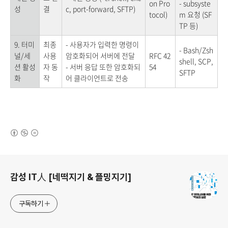
on Pro
- subsyste
성
결
c, port-forward, SFTP)
tocol)
m 요청 (SF
TP 등)
9. 터미
최종
- 사용자가 입력한 명령이
- Bash/Zsh
널/세
사용
암호화되어 서버에 전달
RFC 42
shell, SCP,
션 활성
자 동
- 서버 응답 또한 암호화되
54
SFTP
화
작
어 클라이언트로 전송
(새창열림)
로그 정보
감성 IT人 [네떡지기 & 플밍지기]
구독하기