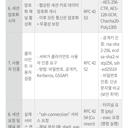
- AES-256-
암호
- 협상된 세션 키로 데이터
6. 세션
CTR, AES-
화 채
암호화 개시
RFC 42
암호화
128-GCM,
널 활
- 이후 모든 통신은 암호화
53
시작
Chacha20-
성화
+ 무결성 보장
Poly1305
- 공개키 인
증: rsa-sha
2-256, ecd
클라
- 서버가 클라이언트 사용
sa-sha2-ni
이언
7. 사용
자 인증 요구
RFC 42
stp256, ssh
트 사
자 인증
- 방법: 비밀번호, 공개키,
52
-ed25519
용자
Kerberos, GSSAPI
- 비밀번호
검증
인증: 단순
문자열 비교
(보안 취약)
- 터미널 요
RFC 42
청 (pty)
8. 세션
실제
- "ssh-connection" 서비
54 (Co
- exec 요청
요청 및
서비
스 요청
nnecti
(명령 실행)
채널 생
스 연
- 채널 생성 (예: shell, exe