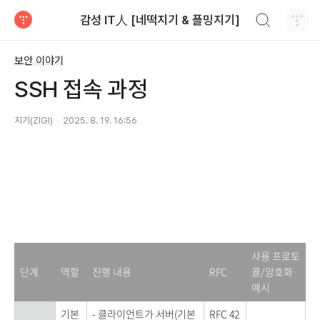
검색하기
감성 IT人 [네떡지기 & 플밍지기]
티스토리
보안 이야기
SSH 접속 과정
지기(ZIGI)
2025. 8. 19. 16:56
사용 프로토
단계
역할
진행 내용
RFC
콜/암호화
예시
기본
- 클라이언트가 서버(기본
RFC 42