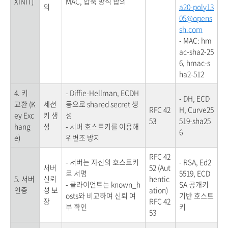
XINIT)
MAC, 압축 방식 합의
의
a20-poly13
05@opens
sh.com
- MAC: hm
ac-sha2-25
6, hmac-s
ha2-512
4. 키
- Diffie-Hellman, ECDH
- DH, ECD
교환 (K
세션
등으로 shared secret 생
RFC 42
H, Curve25
ey Exc
키 생
성
53
519-sha25
hang
성
- 서버 호스트키를 이용해
6
e)
위변조 방지
RFC 42
- 서버는 자신의 호스트키
- RSA, Ed2
서버
52 (Aut
로 서명
5519, ECD
5. 서버
신뢰
hentic
- 클라이언트는 known_h
SA 공개키
인증
성 보
ation)
osts와 비교하여 신뢰 여
기반 호스트
장
RFC 42
부 확인
키
53