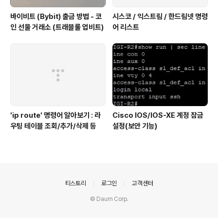
바이비트 (Bybit) 출금 방법 - 코
시스코 / 익스트림 / 한드림넷 명령
인 선물 거래소 (트래블룰 업비트)
어 리스트
'ip route' 명령어 알아보기 : 라
Cisco IOS/IOS-XE 계정 잠금
우팅 테이블 조회/추가/삭제 등
설정(보안 기능)
의안내
티스토리
로그인
고객센터
© Daum Corp.