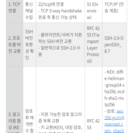
1. TCP
통신
22/tcp)에 연결
51 (Ov
TCP/IP (전
연결
채널
- TCP 3-way handshake
ervie
송 계층)
수립
완료 후 통신 가능 상태
w)
RFC 42
SSH
- 클라이언트/서버가 지원
53 (Tra
2. 프로
버전
SSH-2.0-O
하는 SSH 버전 교환
nsport
토콜 버
호환
penSSH_
- 일반적으로 SSH-2.0 사
Layer
전 교환
성 확
8.7
용
Protoc
인
ol)
- KEX: diffi
e-hellman
-group14-s
ha256, ecd
h-sha2-nis
tp256
암호
- 암호:
aes
3. 알고
- 지원 가능한 암호 알고리
화 매
256-gcm@
리즘 협
즘 목록 교환
RFC 42
개변
openssh.c
상 (KE
- 키 교환(KEX), 대칭 암호,
53
수 합
om
,
chach