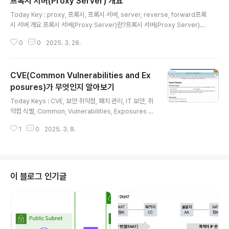
프록시 서버(Proxy Server) 개요
lt에 SSH Secrets Engine을 SSH 인증서 방식으로 서
글 내용
버에 접근하는 방법에 대한 내용을 다룹니다.Vault 설치 -
Today Key : proxy, 프록시, 프록시 서버, server, reverse, forward프록
Vault Server, SSH Server, SSH Client 공통 - Vault
시 서버 개요 프록시 서버(Proxy Server)란?프록시 서버(Proxy Server)는
1.20.0(Latest) 설치 - Ubuntu 24.04 기준wget -O -
클라이언트와 서버 사이에서 중계자 역할을 하는 시스템입니다. 사용자가 요청
https://apt.releases.hashi..
0
0
2025. 3. 28.
한 데이터를 서버로 전달하고, 서버의 응답을 다시 사용자에게 반환하는 구조입
니다. 프록시 서버는 자체 IP 주소를 사용하며, 클라이언트는 이 IP로 요청을 보
내고, 프록시는 이를 외부 서버에 전달해 응답을 받아 다시 사용자에게 전송합
CVE(Common Vulnerabilities and Ex
니다. 프록시 서버를 통해 사용자는 외부 서버와 직접 통신하지 않으며, 프록시
서버만이 외부 서버와의 접점을 형성합니다. 이를 통해 클라이언트의 실제 IP가
posures)가 무엇인지 알아보기
글 내용
노출되지 않으며, 네트워크 분리 및 보안 강화 효과를..
Today Keys : CVE, 보안 취약점, 패치 관리, IT 보안, 취
약점 식별, Common, Vulnerabilities, Exposures 이
번 포스팅에서는 IT 인프라 관리에 필수적인 보안 취약점
1
0
2025. 3. 8.
식별과 관리에 활용되는 CVE(Common Vulnerabilitie
s and Exposures)에 대해 알아보겠습니다. CVE(Com
mon Vulnerabilities and Exposures) CVE는 소프트
웨어나 하드웨어의 보안 취약점에 고유한 번호를 부여하여
명확히 식별하고, 빠르고 효율적인 대응을 가능하게 해주
이 블로그 인기글
는 국제 표준 식별 체계입니다.CVE란 무엇인가? CVE는
보안 취약점 정보를 표준화하여 전 세계적으로 명확하게
소통할 수 있도록 만든 체계입니다. 각 취약점은 고유한 식
별 번..