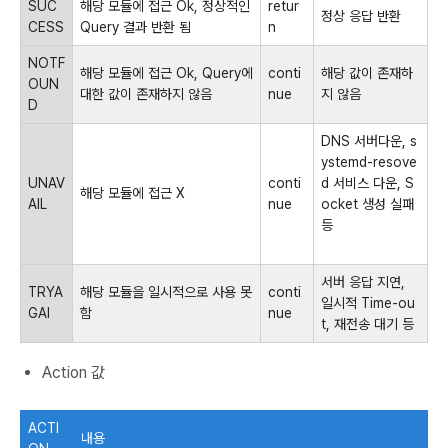
SUC
해당 모듈에 접근 Ok, 정상적인
retur
정상 응답 반환
CESS
Query 결과 반환 됨
n
NOTF
해당 모듈에 접근 Ok, Query에
conti
해당 값이 존재하
OUN
대한 값이 존재하지 않음
nue
지 않음
D
DNS 서버다운, s
ystemd-resove
UNAV
conti
d 서비스 다운, S
해당 모듈에 접근 X
AIL
nue
ocket 생성 실패
등
서버 응답 지연,
TRYA
해당 모듈을 일시적으로 사용 못
conti
일시적 Time-ou
GAI
함
nue
t, 재전송 대기 등
Action 값
ACTI
내용