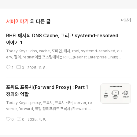
더보기
서버이야기
의 다른 글
RHEL에서의 DNS Cache, 그리고 systemd-resolved
이야기 1
글 내용
Today Keys : dns, cache, 도메인, 캐시, rhel, systemd-resolved, qu
ery, 질의, redhat이번 포스팅에서는 RHEL(Redhat Enterprise Linux)에
서의 DNS Cache에 대한 내용입니다. Linux Distro에 따라 현재 DNS Cac
2
0
2025. 11. 8.
he 사용이 다를 수 있기 때문에, 사용 중인 Linux에 따라서 어떻게 동작하는지
알아두면 좋을 듯 하여, 간단히 정리해 보았습니다. 관련하여, 작년에 포스팅 한
아래의 글들도 읽어보시면 좋을 것 같습니다. DNS 동작 이해를 위한 기술 - N
포워드 프록시(Forward Proxy) : Part 1
etplan Part 1DNS 동작 이해를 위한 기술 - Netplan Part 2DNS 동작 이해
를 위한 기술 - Netplan Part 3Linux에서 DNS 질의(Q..
정의와 역할
글 내용
Today Keys : proxy, 프록시, 프록시 서버, server, re
verse, forward, 역할 정의포워드 프록시 (Forward Pr
oxy) 포워드 프록시의 정의 및 역할포워드 프록시는 일반
0
0
2025. 4. 9.
적으로 내부 클라이언트가 외부 인터넷에 접속할 때 중계
자 역할을 하는 프록시를 말합니다.쉽게 말해, 포워드 프록
시는 클라이언트를 대리하여 외부 서버에 요청을 전달하고