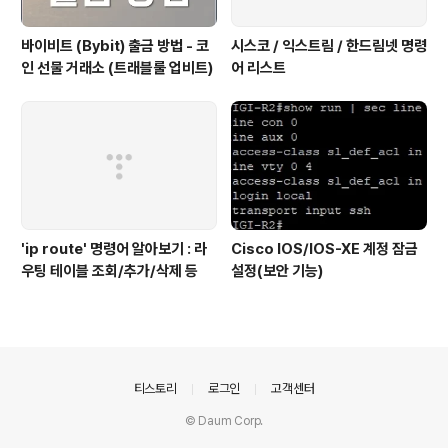
바이비트 (Bybit) 출금 방법 - 코
시스코 / 익스트림 / 한드림넷 명령
인 선물 거래소 (트래블룰 업비트)
어 리스트
'ip route' 명령어 알아보기 : 라
Cisco IOS/IOS-XE 계정 잠금
우팅 테이블 조회/추가/삭제 등
설정(보안 기능)
의안내
티스토리
로그인
고객센터
© Daum Corp.