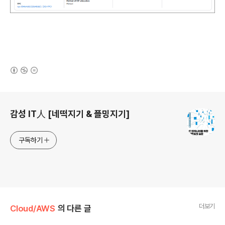
(새창열림)
로그 정보
감성 IT人 [네떡지기 & 플밍지기]
구독하기
더보기
Cloud/AWS
의 다른 글