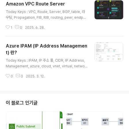
Amazon VPC Route Server
글 내용
Today Keys : VPC, Route, Server, BGP, table, 라
우팅, Propagation, FIB, RIB, routing, peer, endpoi
nt이번 포스팅은 지난 4월 1일에 GA된 Amazon VPC R
1
0
2025. 6. 28.
oute Server에 대한 소개와 함께 직접 구성하여 테스트
해보는 내용입니다. Amazon VPC Route Server란?▪
VPC 내에서 네트워크 가상 어플라이언스 간의 동적 라우
Azure IPAM (IP Address Managemen
팅을 간소화하기 위해 사용할 수 있는 완전 관리형 라우팅
제어 서비스▪ BGP(Border Gateway Protocol)를 활
t) 란?
글 내용
용하여 네트워크 경로를 동적으로 학습하고, VPC 라우팅
Today Keys : IPAM​, IP 주소 풀​, CIDR, IP Address,
테이블을 자동으로 갱신▪ 사용자 지정 스크립트나 오버레
Management, azure, cloud, vnet, virtual, networ
이 네트워크 없이도 경로 학습 및 전파가 가능하도록 지원..
k 이번 포스팅에서는 Azure Virtual Network Manag
0
0
2025. 3. 12.
er의 IP 주소 관리(IPAM: IP Address Management)
기능에 대해 알아보겠습니다.이 기능을 통해 가상 네트워
크의 IP 주소를 중앙에서 효율적으로 관리하고, 주소 공간
충돌을 방지하며, IP 주소 할당을 자동화할 수 있습니다.IP
주소 관리(IPAM)란?IPAM은 네트워크 관리자가 IP 주소
이 블로그 인기글
를 계획, 추적 및 관리할 수 있도록 지원하는 기능입니다.A
zure Virtual Network Manager의 IPAM을 사용하면
다음과 같은 작업을 수행할 수..