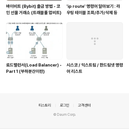
바이비트 (Bybit) 출금 방법 - 코
'ip route' 명령어 알아보기 : 라
인 선물 거래소 (트래블룰 업비트)
우팅 테이블 조회/추가/삭제 등
로드밸런서(Load Balancer) -
시스코 / 익스트림 / 한드림넷 명령
Part 1 (부하분산이란)
어 리스트
의안내
티스토리
로그인
고객센터
© Daum Corp.