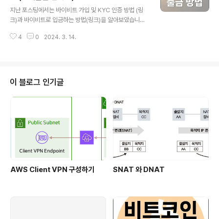
글 내용
Bybit 가입 바로 가기 가입 방법 안내 현물 거래 비트코인
지난 포스팅에서는 바이비트 가입 및 KYC 인증 방법 (링
을 현재 가격으로 거래하는 것입니다. 현재 가치 기준으로
크)과 바이비트로 입금하는 방법(링크)을 알아보았습니다.
가격 변화에 따라서 동일하게 수익과 손실이 발생합니다.
오늘은 바이비트에서 국내 거래소(업비트)로 전송하는 바
현물 거래 비트코인의 미래 가격으로 거래하는 것입니다.
4
0
2024. 3. 14.
이비트 출금 방법을 상세히 알려드리겠습니다. >> 바이비
거래 시점에서 향후 가..
트(Bybit) 거래소 가입 링크 바이비트에서 출금을하기 위
해서, 바이비트의 코인을 전송할 거래소의 코인의 지갑 정
보를 확인합니다. 여기에서는 업비트 거래소의 XRP(리플)
코인으로 바이비트의 코인을 출금하겠습니다. Step 1. 업
이 블로그 인기글
비트에서 XRP 코인 메뉴에서 '입금하기'를 선택합니다. 업
비트에서 XRP 입금과 관련한 주의 사항 팝업이 뜨는 데,
아래 확인을 선택하시면 됩니다. 참고로, 바이비트거래소
는 업비트에서 위험평가 통과 VASP이며, 트래블룰이 연동
되어 업비트와 입출금이 자유..
AWS Client VPN 구성하기
SNAT 와 DNAT