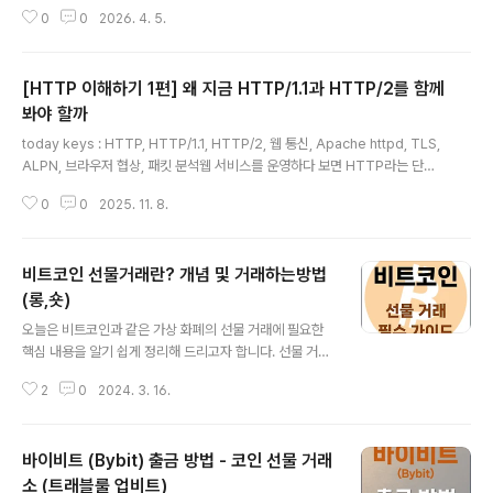
크와 ALPN을 중심으로 그 선택 과정의 원리를 정리해봅니다.ALPN, 프로토콜
0
0
2026. 4. 5.
협상의 핵심이 선택에서 핵심 역할을 하는 것이 ALPN(Application-Layer
Protocol Negotiation)입니다.RFC 7301은 ALPN을 같은 TCP나 UDP
포트에서 여러 애플리케이션 프로토콜을 지원할 때, TLS 핸드셰이크 안에서 어
[HTTP 이해하기 1편] 왜 지금 HTTP/1.1과 HTTP/2를 함께
떤 프로토콜을 사용할지 정하기 위한 확장으로 정의합니다.클라이언트는 자신
이 지원하는 프로토콜 목록을 ClientHello에 넣어 보내고, 서버는 그중 하나를
봐야 할까
글 내용
선택해 응답..
today keys : HTTP, HTTP/1.1, HTTP/2, 웹 통신, Apache httpd, TLS,
ALPN, 브라우저 협상, 패킷 분석웹 서비스를 운영하다 보면 HTTP라는 단어
는 이미 너무 익숙해서 깊게 생각하지 않고 지나가게 됩니다. 브라우저로 웹사
0
0
2025. 11. 8.
이트에 접속하고, 서버가 응답을 반환하는 흐름이 너무 자연스럽기 때문입니다.
그런데 같은 웹 접속처럼 보여도 내부에서는 HTTP/1.1로 동작할 수도 있고 H
TTP/2로 동작할 수도 있습니다.이번 포스팅에서는 이 두 프로토콜을 함께 봐
비트코인 선물거래란? 개념 및 거래하는방법
야 하는 이유와 앞으로 이 시리즈가 어떤 흐름으로 전개될지를 먼저 정리합니
다.HTTP/1.1은 여전히 현재진행형HTTP/1.1은 단순히 "예전 버전"이 아닙니
(롱,숏)
글 내용
다.RFC 9112는 HTTP/1.1을 메시지 문법, 메..
오늘은 비트코인과 같은 가상 화폐의 선물 거래에 필요한
핵심 내용을 알기 쉽게 정리해 드리고자 합니다. 선물 거래
를 하시기 전에! 아래 주요 개념을 꼭 읽어보시고! 선물 거
2
0
2024. 3. 16.
래를 시작하시길 바랍니다. 국내 거래소는 선물 거래를 지
원하지 않기 때문에 선물 거래는 해외 거래소를 사용해야
합니다. 다음은 비트코인 선물 거래가 가능한 주요 거래소
바이비트 (Bybit) 출금 방법 - 코인 선물 거래
입니다. 거래소 가입 링크 가입 방법 MEXC 가입 바로 가
기 가입 방법 안내 Bitget 가입 바로 가기 가입 방법 안내
소 (트래블룰 업비트)