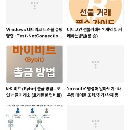
Windows 네트워크 트러블 슈팅
비트코인 선물거래란? 개념 및 거
명령 : Test-NetConnection
래하는방법(롱,숏)
(포트/경로 확인)
바이비트 (Bybit) 출금 방법 - 코
'ip route' 명령어 알아보기 : 라
인 선물 거래소 (트래블룰 업비트)
우팅 테이블 조회/추가/삭제 등