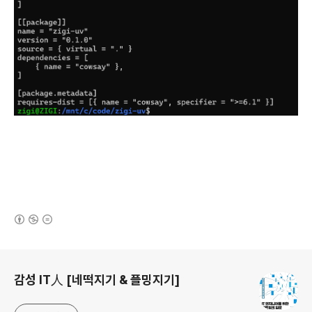
(새창열림)
로그 정보
감성 IT人 [네떡지기 & 플밍지기]