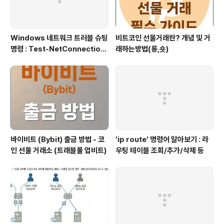
Windows 네트워크 트러블 슈팅
비트코인 선물거래란? 개념 및 거
명령 : Test-NetConnection
래하는방법(롱,숏)
(포트/경로 확인)
바이비트 (Bybit) 출금 방법 - 코
'ip route' 명령어 알아보기 : 라
인 선물 거래소 (트래블룰 업비트)
우팅 테이블 조회/추가/삭제 등