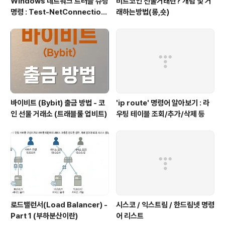
Windows 네트워크 트러블 슈팅
비트코인 선물거래란? 개념 및 거
명령 : Test-NetConnection
래하는방법(롱,숏)
(포트/경로 확인)
바이비트 (Bybit) 출금 방법 - 코
'ip route' 명령어 알아보기 : 라
인 선물 거래소 (트래블룰 업비트)
우팅 테이블 조회/추가/삭제 등
로드밸런서(Load Balancer) -
시스코 / 익스트림 / 한드림넷 명령
Part 1 (부하분산이란)
어 리스트