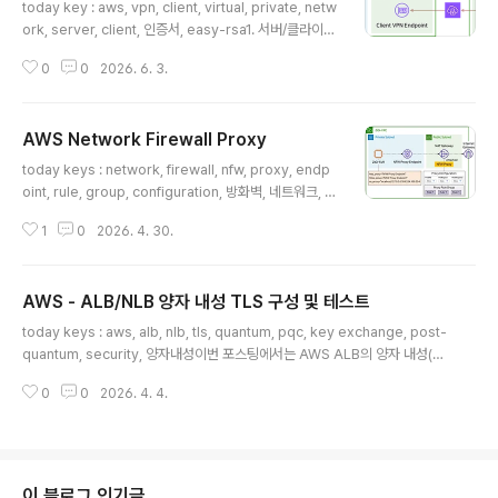
today key : aws, vpn, client, virtual, private, netw
ork, server, client, 인증서, easy-rsa1. 서버/클라이언
트 인증서 생성1-1. easy-rsa 다운로드 및 초기화# git이
0
0
2026. 6. 3.
없는 경우에 git 설치$ sudo yum install git# 오픈소스
easy-rsa 프로젝트 복제 및 이동$ git clone https://gi
thub.com/OpenVPN/easy-rsa.git $ cd easy-rsa/
AWS Network Firewall Proxy
easyrsa3# PKI(공개키 기반구조) 환경 초기화$ ./easy
글 내용
rsa init-pki 1-2. CA(인증 기관) 생성 자체 CA를 생성합
today keys : network, firewall, nfw, proxy, endp
니다. 별도의 비밀 번호 입력 없이 진행하기 위해서 nopas
oint, rule, group, configuration, 방화벽, 네트워크, 프
s 옵션을 사용합니다.Common Na..
록시 이번 포스팅은 지난 '25년 11월 25일에 공개된 AW
1
0
2026. 4. 30.
S Network Firewall Proxy에 대한 실습 포스팅입니다.
출시부터 현재까지는 평가판으로 제공되고 있으며, 미국
동부(오하이오)에서만 사용이 가능합니다. 이번 포스팅은
AWS - ALB/NLB 양자 내성 TLS 구성 및 테스트
AWS Network Firewall Proxy를 만들어서, 테스트하
글 내용
는 실습 포스팅 내용으로 작성하였으며, AWS Network
today keys : aws, alb, nlb, tls, quantum, pqc, key exchange, post-
Firewall Proxy에 대한 개념은 별도 포스팅에서 다룰 예
quantum, security, 양자내성이번 포스팅에서는 AWS ALB의 양자 내성(P
정입니다.이번 포스팅에서 구성하는 기본 아키텍처입니다.
ost-Quantum) TLS 구성 및 검증을 하는 내용입니다.양자 내성 키 교환(PQ
Network Firewall Proxy를 통해서 다..
0
0
2026. 4. 4.
Key Exchange) 배경기존의 RSA나 ECC 암호 체계는 강력한 양자 컴퓨터가
등장할 경우 해독될 위험이 있습니다. AWS는 이를 방어하기 위해 기존 타원 곡
선 암호(X25519)와 양자 내성 알고리즘(ML-KEM)을 결합한 '하이브리드 키
교환' 방식을 도입했습니다. >> 관련 기존 포스팅 : https://zigispace.net/1
350 AWS - ALB/NLB : TLS용 양자 내성 키 교환 지원To..
이 블로그 인기글