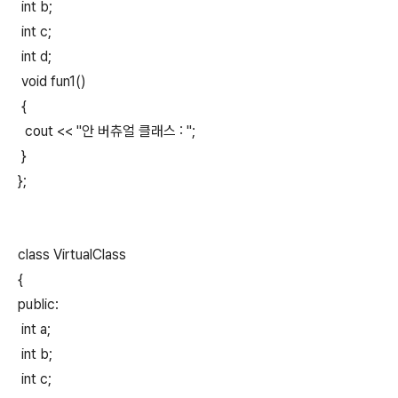
int b;
int c;
int d;
void fun1()
{
cout << "안 버츄얼 클래스 : ";
}
};
class VirtualClass
{
public:
int a;
int b;
int c;