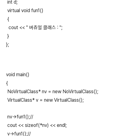
int d;
virtual void fun1()
{
cout << " 버츄얼 클래스 : ";
}
};
void main()
{
NoVirtualClass* nv = new NoVirtualClass();
VirtualClass* v = new VirtualClass();
nv->fun1();//
cout << sizeof(*nv) << endl;
v->fun1();//