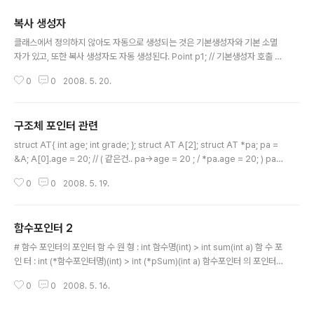
복사 생성자
글 내용
클래스에서 정의하지 않아도 자동으로 생성되는 것은 기본생성자와 기본 소멸
자가 있고, 또한 복사 생성자도 자동 생성된다. Point p1; // 기본생성자 호출 모
양 Point p2(10,20); // 매개변수 있는 생성자 호출모양 Point p3(p2); // 복
0
0
2008. 5. 20.
사생성자 모양 복사생성자 정의 클래스명(const 클래스명& 객체변수) { 각 멤
버 값 복사 } ex) Point (const Point& p) { x = p.x; // Point 클래스 안에 x
라는 변수만 있을 경우 } =================================
구조체 포인터 관련
============================================= 함
글 내용
수로 매개변수로 객체를 넘겨줄 때에도 복사생성자가 생성. 함수에서 리턴으로
struct AT{ int age; int grade; }; struct AT A[2]; struct AT *pa; pa =
객체를 넘..
&A; A[0].age = 20; // ( 같은건.. pa->age = 20 ; / *pa.age = 20; ) pa
++ // 다음 포인터를 가르킴. **pa.age; // age의 값을 하나 증가 시킴. 확인..
0
0
2008. 5. 19.
구조체 포인터 증감 구조체를 call by Value로 주면 그 값을 모두 복사해서 전
달하므로, 메모리 소모가 심하지만, call by Reference로 하면 메모리 소모가
적다 데이터 변경을 막기 위해서는 void method(const Plming &p) const
함수포인터 2
로 해주면, 데이터조작을 막을 수 있다.
글 내용
# 함수 포인터의 포인터 함 수 원 형 : int 함수명(int) > int sum(int a) 함 수 포
인 터 : int (*함수포인터명)(int) > int (*pSum)(int a) 함수포인터 의 포인터
명 : int (**함수포인터의포인터명)(int) > int (**ppSum)(int a)
0
0
2008. 5. 16.