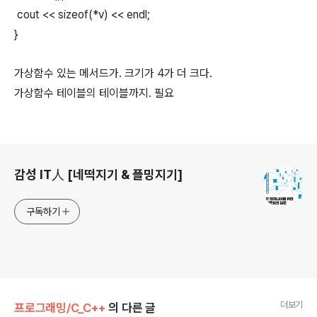
cout << sizeof(*v) << endl;
}
가상함수 있는 메서드가. 크기가 4가 더 크다.
가상함수 테이블의 테이블까지. 필요
로그 정보
감성 IT人 [네떡지기 & 플밍지기]
구독하기
더보기
프로그래밍/C_C++
의 다른 글