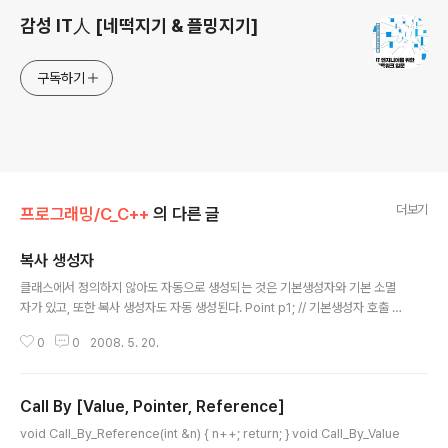
감성 IT人 [네떡지기 & 플밍지기]
구독하기
더보기
프로그래밍/C_C++
의 다른 글
복사 생성자
글 내용
클래스에서 정의하지 않아도 자동으로 생성되는 것은 기본생성자와 기본 소멸
자가 있고, 또한 복사 생성자도 자동 생성된다. Point p1; // 기본생성자 호출 모
양 Point p2(10,20); // 매개변수 있는 생성자 호출모양 Point p3(p2); // 복
0
0
2008. 5. 20.
사생성자 모양 복사생성자 정의 클래스명(const 클래스명& 객체변수) { 각 멤
버 값 복사 } ex) Point (const Point& p) { x = p.x; // Point 클래스 안에 x
라는 변수만 있을 경우 } =================================
Call By [Value, Pointer, Reference]
============================================= 함
글 내용
수로 매개변수로 객체를 넘겨줄 때에도 복사생성자가 생성. 함수에서 리턴으로
void Call_By_Reference(int &n) { n++; return; } void Call_By_Value
객체를 넘..