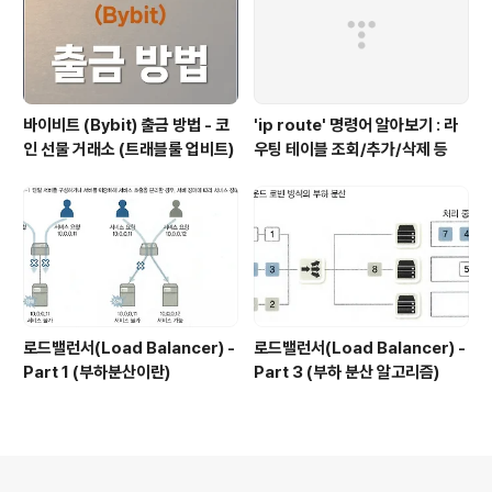
바이비트 (Bybit) 출금 방법 - 코
'ip route' 명령어 알아보기 : 라
인 선물 거래소 (트래블룰 업비트)
우팅 테이블 조회/추가/삭제 등
로드밸런서(Load Balancer) -
로드밸런서(Load Balancer) -
Part 1 (부하분산이란)
Part 3 (부하 분산 알고리즘)
의안내