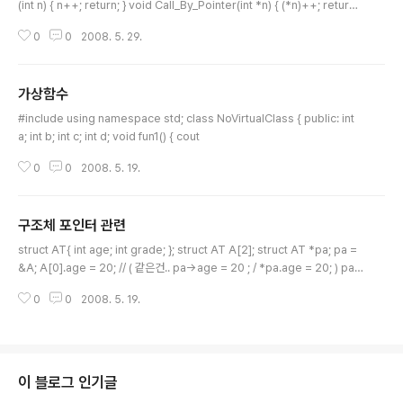
(int n) { n++; return; } void Call_By_Pointer(int *n) { (*n)++; return;
} int main() { int a=0; Call_By_Value(a); printf("%d\n",a); Call_By_Ref
0
0
2008. 5. 29.
erence(a); printf("%d\n",a); Call_By_Pointer(&a); printf("%d\n",a); =
================================ 0 1 2
가상함수
글 내용
#include using namespace std; class NoVirtualClass { public: int
a; int b; int c; int d; void fun1() { cout
0
0
2008. 5. 19.
구조체 포인터 관련
글 내용
struct AT{ int age; int grade; }; struct AT A[2]; struct AT *pa; pa =
&A; A[0].age = 20; // ( 같은건.. pa->age = 20 ; / *pa.age = 20; ) pa
++ // 다음 포인터를 가르킴. **pa.age; // age의 값을 하나 증가 시킴. 확인..
0
0
2008. 5. 19.
구조체 포인터 증감 구조체를 call by Value로 주면 그 값을 모두 복사해서 전
달하므로, 메모리 소모가 심하지만, call by Reference로 하면 메모리 소모가
적다 데이터 변경을 막기 위해서는 void method(const Plming &p) const
로 해주면, 데이터조작을 막을 수 있다.
이 블로그 인기글