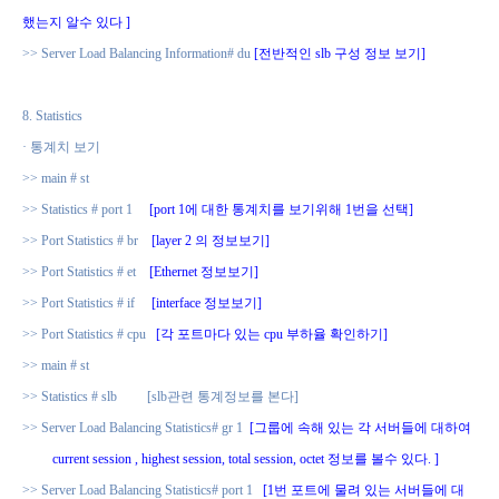
했는지
알수 있다
]
>> Server Load Balancing Information# du
[
전반적인
slb
구성 정보 보기
]
8. Statistics
·
통계치 보기
>> main # st
>> Statistics # port 1
[port 1
에 대한 통계치를 보기위해
1
번을 선택
]
>> Port Statistics # br
[layer 2
의 정보보기
]
>> Port Statistics # et
[Ethernet
정보보기
]
>> Port Statistics # if
[interface
정보보기
]
>> Port Statistics # cpu
[
각 포트마다 있는
cpu
부하율 확인하기
]
>> main # st
>> Statistics # slb
[slb
관련 통계정보를 본다
]
>> Server Load Balancing Statistics# gr 1
[
그룹에 속해 있는 각 서버들에 대하여
current session , highest session, total session, octet
정보를 볼수 있다
. ]
>> Server Load Balancing Statistics# port 1
[1
번 포트에 물려 있는 서버들에 대