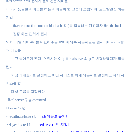
Real server : web
문서가 들어있는 서버들
Group :
동일한 서비스를 하는 서버들이 한 그룹에 포함되며
,
로드발란싱 하는
기법
(least connection, roundrobin, hash. Etc)
을 적용하는 단위이자
Health check
결정 하는 단위가 된다
.
VIP :
리얼 서버
4
대를 대표해주는
IP
이며 외부 사용자들은 웹서버에
access
할
때 이
ip
를
보고 들어오게 된다
.
스위치는 이
ip
를
real server
의
ip
로 변경하였다가 되돌
린다
.
가상의 대표
ip
를 설정하고 어떤 서비스를 하게 되는지를 결정하고 다시 서
비스를 할
대상 그룹을 지정한다
.
·
Real server
구성
command
>>main # cfg
>>configuration # slb
[slb
메뉴로 들어감
]
>>layer 4 # real 1
[real server 1
번 지정
]