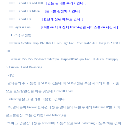
>>SLB port 1 # add 100
[
만든 필터를 추가시킨다
. ]
>>SLB port 1 # filt en
[
필터를 활성화 시킨다
]
>>SLB port 1 # ..
[
한단계 상위 메뉴로 간다
. ]
>>Layer 4 # on
[slb
를
on
시켜 전체
layer 4
관련 서비스를
on
시킨다
.]
C
약식 구성법
>>main # c/sl/re 1/rip 192.168.1.10/en/../gr 1/ad 1/met hash/../fi 100/sip 192.168.1
0.0
/smask 255.255.255.0/act redir/dpo 80/rpo 80/en/../po 1/ad 100/fi en/../on/apply
6. Firewall Load Balancing
·
개념
알테온의 주 기능중에
SLB
가 있는데 이
SLB
구성은 특정 서버의
IP
를
기준
으로 로드발란싱을 하는 것인데
Firewall Load
Balancing
은 그 원리를 이용한
것이다
.
즉
,
알테온이
firewall
반대편에 있는 알테온의 다른 두개의
Interface IP
를 서버
로드발란싱
하는 것처럼
Load balacing
을
하여 그 경로상에 있는
firewall
이 자동적으로
load
balacning
되도록 하는 것이