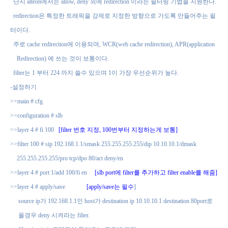
단지
alteon
에서는
allow, deny
외에
redirection
이라는 필터링 기법을 지원한다
.
redirection
은 특정한 트래픽을 강제로 지정한 방향으로 가도록 만들어주는 필
터이다
.
주로
cache redirection
에 이용되며
, WCR(web cache redirection), APR(application
Redirection)
에 쓰는 것이 보통이다
.
filter
는
1
부터
224
까지 쓸수 있으며
1
이 가장 우선순위가 높다
.
-
설정하기
>>main # cfg
>>configuration # slb
>>layer 4 # fi 100
[filter
번호 지정
, 100
번부터 지정하는게 보통
]
>>filter 100 # sip 192.168.1.1/smask 255.255.255.255/dip 10.10.10.1/dmask
255.255.255.255/pro tcp/dpo 80/act deny/en
>>layer 4 # port 1/add 100/fi en
[slb port
에
filter
를 추가하고
filter enable
를 해줌
]
>>layer 4 # apply/save
[apply/save
는 필수
]
source ip
가
192.168.1.1
인
host
가
destination ip 10.10.10.1 destination 80port
로
올경우
deny
시켜라는
filter.