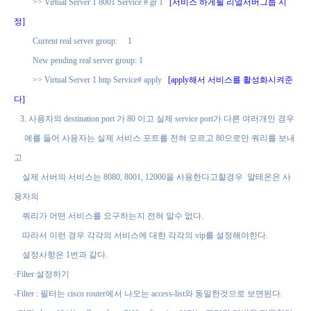
>> Virtual Server 1 8001 Service # gr 1
[
서비스 하게될 리얼서버그룹 지
정
]
Current real server group:
1
New pending real server group: 1
>> Virtual Server 1 http Service# apply
[apply
해서 서비스를 활성화시켜준
다
]
3.
사용자의
destination port
가
80
이고 실제
service port
가 다른 여러개인 경우
예를 들어 사용자는 실제 서비스 포트를 전혀 모르고
80
으로만 쿼리를 보내
고
실제 서버의 서비스는
8080, 8001, 12000
을 사용한다고할경우
알테온은 사
용자의
쿼리가 어떤 서비스를 요구하는지 전혀 알수 없다
.
따라서 이런 경우 각각의 서비스에 대한 각각의
vip
를 설정해야한다
.
설정사항은
1
번과 같다
.
·
Filter
설정하기
-Filter :
필터는
cisco router
에서 나오는
access-list
와 동일한것으로 보면된다
.