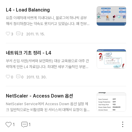
L4 - Load Balancing
글 내용
요즘 이래저래 바쁘게 지내다보니, 블로그에 하나씩 공부
해서 정리하겠다는 약속도 못지키고 있었습니다. 꽤 전부
터 정리하던 글을 이제서야 어렴풋이나마.. 마무리 짓고 올
3
2
2011. 11. 15.
려봅니다. 이번 내용은 L4의 구성 환경에 따른 동작 방식입
니다. Routed Mode, Bridge(Transparent) Mode,
One Arm Mode, DSR Mode 4가지 구성 방법에 따라
네트워크 기초 정리 - L4
서 나눴습니다. Cisco 이창주님께서 작성하셨던 자료가
글 내용
많은 도움이 되었습니다. 내용은 앞으로 조금씩 Update
부서 신입 사원(서버와 보안파트) 대상 교육용으로 아주 간
될 수 있습니다. [Last Update 2011. 11. 15] Router M
략하게 만든 L4 자료입니다. 최대한 세부 기술적인 부분은
ode - [Service Request] - 사용자 서비스 요청 시(D
제외하고 간단하게 이해하기 위한 용도로만 만들어 보았습
estination IP) : L4의 VIP - L4에서 Real Server로..
0
0
2011. 12. 30.
니다.
NetScaler - Access Down 옵션
글 내용
NetScaler Service에서 Access Down 옵션 설정 체
크 일반적으로는 비활성화 된 서비스에 대해서 요청이 들
어오게 되면, 해당 요청은 허용되지 않지만 Access Dow
0
0
2017. 12. 20.
n 옵션을 사용하면 됩니다. 이를 위해서는 계층 2 모드가
1
1
활성화 되어 있어야 합니다. ※ NetScaler의 동작 모드 중