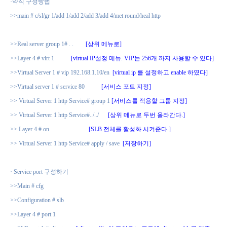
·
약식 구성방법
>>main # c/sl/gr 1/add 1/add 2/add 3/add 4/met round/heal http
>>Real server group 1# . .
[
상위 메뉴로
]
>>Layer 4 # virt 1
[virtual IP
설정 메뉴
. VIP
는
256
개 까지 사용할 수 있다
]
>>Virtual Server 1 # vip 192.168.1.10/en
[virtual ip
를 설정하고
enable
하였다
]
>>Virtual server 1 # service 80
[
서비스 포트 지정
]
>> Virtual Server 1 http Service# group 1
[
서비스를 적용할 그룹 지정
]
>> Virtual Server 1 http Service#../../
[
상위 메뉴로 두번 올라간다
.]
>> Layer 4 # on
[SLB
전체를 활성화 시켜준다
.]
>> Virtual Server 1 http Service# apply / save
[
저장하기
]
·
Service port
구성하기
>>Main # cfg
>>Configuration # slb
>>Layer 4 # port 1