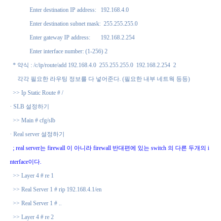
Enter destination IP address:
192.168.4.0
Enter destination subnet mask:
255.255.255.0
Enter gateway IP address:
192.168.2.254
Enter interface number: (1-256) 2
*
약식
: /c/ip/route/add 192.168.4.0
255.255.255.0
192.168.2.254
2
각각 필요한 라우팅 정보를 다 넣어준다
. (
필요한 내부 네트웍 등등
)
>> Ip Static Route # /
·
SLB
설정하기
>> Main # cfg/slb
·
Real server
설정하기
; real server
는
firewall
이 아니라
firewall
반대편에 있는
switch
의 다른 두개의
i
nterface
이다
.
>> Layer 4 # re 1
>> Real Server 1 # rip 192.168.4.1/en
>> Real Server 1 # ..
>> Layer 4 # re 2