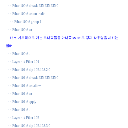
>> Filter 100 # dmask 255.255.255.0
>> Filter 100 # action
redir
>> Filter 100 # group 1
>> Filter 100 # en
내부 네트웍으로 가는 트래픽들을 아래쪽
switch
로 강제 라우팅을 시키는
필터
>> Filter 100 # ..
>> Layer 4 # Filter 101
>> Filter 101 # dip 192.168.2.0
>> Filter 101 # dmask 255.255.255.0
>> Filter 101 # act allow
>> Filter 101 # en
>> Filter 101 # apply
>> Filter 101 # ..
>> Layer 4 # Filter 102
>> Filter 102 # dip 192.168.3.0