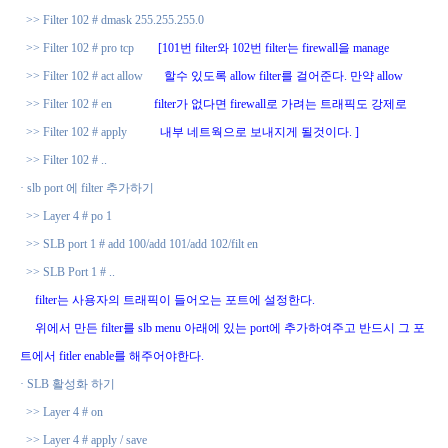
>> Filter 102 # dmask 255.255.255.0
>> Filter 102 # pro tcp
[101
번
filter
와
102
번
filter
는
firewall
을
manage
>> Filter 102 # act allow
할수 있도록
allow filter
를 걸어준다
.
만약
allow
>> Filter 102 # en
filter
가 없다면
firewall
로 가려는 트래픽도 강제로
>> Filter 102 # apply
내부 네트웍으로 보내지게 될것이다
. ]
>> Filter 102 # ..
·
slb port
에
filter
추가하기
>> Layer 4 # po 1
>> SLB port 1 # add 100/add 101/add 102/filt en
>> SLB Port 1 # ..
filter
는 사용자의 트래픽이 들어오는 포트에 설정한다
.
위에서 만든
filter
를
slb menu
아래에 있는
port
에 추가하여주고 반드시 그 포
트에서
fitler enable
를 해주어야한다
.
·
SLB
활성화 하기
>> Layer 4 # on
>> Layer 4 # apply / save