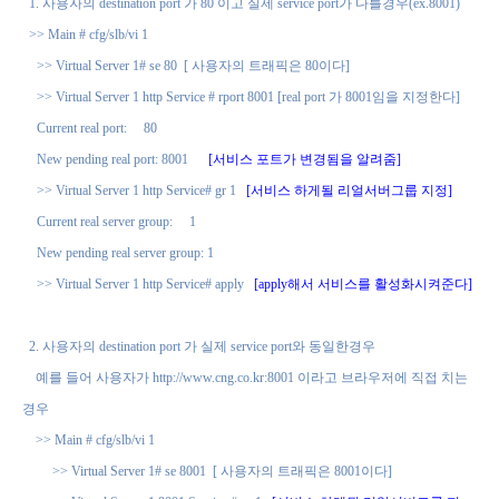
1.
사용자의
destination port
가
80
이고 실제
service port
가 다를경우
(ex.8001)
>> Main # cfg/slb/vi 1
>> Virtual Server 1# se 80
[
사용자의 트래픽은
80
이다
]
>> Virtual Server 1 http Service # rport 8001 [real port
가
8001
임을 지정한다
]
Current real port:
80
New pending real port: 8001
[
서비스 포트가 변경됨을 알려줌
]
>> Virtual Server 1 http Service# gr 1
[
서비스 하게될 리얼서버그룹 지정
]
Current real server group:
1
New pending real server group: 1
>> Virtual Server 1 http Service# apply
[apply
해서 서비스를 활성화시켜준다
]
2.
사용자의
destination port
가 실제
service port
와 동일한경우
예를 들어 사용자가
http://www.cng.co.kr:8001
이라고 브라우저에 직접 치는
경우
>> Main # cfg/slb/vi 1
>> Virtual Server 1# se 8001
[
사용자의 트래픽은
8001
이다
]