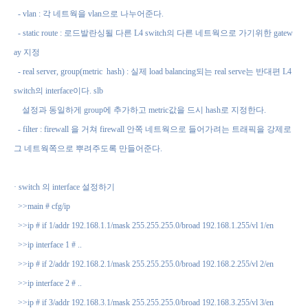
- vlan :
각 네트웍을
vlan
으로 나누어준다
.
- static route :
로드발란싱될 다른
L4 switch
의 다른 네트웍으로 가기위한
gatew
ay
지정
- real server, group(metric
hash) :
실제
load balancing
되는
real serve
는 반대편
L4
switch
의
interface
이다
. slb
설정과 동일하게
group
에 추가하고
metric
값을
드시
hash
로 지정한다
.
- filter : firewall
을 거쳐
firewall
안쪽 네트웍으로 들어가려는 트래픽을 강제로
그
네
트웍쪽으로 뿌려주도록 만들어준다
.
·
switch
의
interface
설정하기
>>main # cfg/ip
>>ip # if 1/addr 192.168.1.1/mask 255.255.255.0/broad 192.168.1.255/vl 1/en
>>ip interface 1 # ..
>>ip # if 2/addr 192.168.2.1/mask 255.255.255.0/broad 192.168.2.255/vl 2/en
>>ip interface 2 # ..
>>ip # if 3/addr 192.168.3.1/mask 255.255.255.0/broad 192.168.3.255/vl 3/en