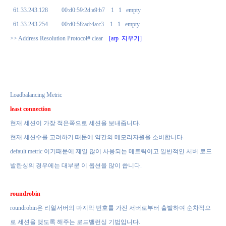
61.33.243.128
00:d0:59:2d:a9:b7
1
1
empty
61.33.243.254
00:d0:58:ad:4a:c3
1
1
empty
>> Address Resolution Protocol# clear
[arp
지우기
]
Loadbalancing Metric
least connection
현재 세션이 가장 적은쪽으로 세션을 보내줍니다
.
현재 세션수를 고려하기 때문에 약간의 메모리자원을 소비합니다
.
default metric
이기때문에 제일 많이 사용되는 메트릭이고 일반적인 서버 로드
발란싱의
경우에는 대부분 이 옵션을 많이 씁니다
.
roundrobin
roundrobin
은 리얼서버의 마지막 번호를 가진 서버로부터 출발하여
순차적으
로 세션을 맺도록 해주는 로드밸런싱 기법입니다
.