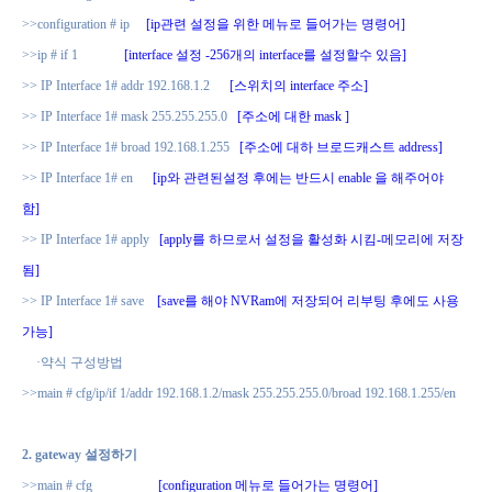
>>configuration # ip
[ip
관련 설정을 위한 메뉴로 들어가는 명령어
]
>>ip # if 1
[interface
설정
-256
개의
interface
를 설정할수 있음
]
>> IP Interface 1# addr 192.168.1.2
[
스위치의
interface
주소
]
>> IP Interface 1# mask 255.255.255.0
[
주소에 대한
mask ]
>> IP Interface 1# broad 192.168.1.255
[
주소에 대하 브로드캐스트
address]
>> IP Interface 1# en
[ip
와 관련된설정 후에는 반드시
enable
을 해주어야
함
]
>> IP Interface 1# apply
[apply
를 하므로서 설정을 활성화 시킴
-
메모리에 저장
됨
]
>> IP Interface 1# save
[save
를 해야
NVRam
에 저장되어 리부팅 후에도 사용
가능
]
·
약식 구성방법
>>main # cfg/ip/if 1/addr 192.168.1.2/mask 255.255.255.0/broad 192.168.1.255/en
2. gateway
설정하기
>>main # cfg
[configuration
메뉴로 들어가는 명령어
]