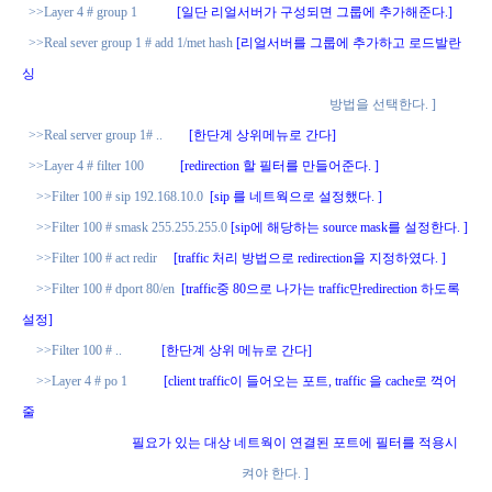
>>Layer 4 # group 1
[
일단 리얼서버가 구성되면 그룹에 추가해준다
.]
>>Real sever group 1 # add 1/met hash
[
리얼서버를 그룹에 추가하고 로드발란
싱
방법을 선택한다
. ]
>>Real server group 1# ..
[
한단계 상위메뉴로 간다
]
>>Layer 4 # filter 100
[redirection
할 필터를 만들어준다
. ]
>>Filter 100 # sip 192.168.10.0
[sip
를 네트웍으로 설정했다
. ]
>>Filter 100 # smask 255.255.255.0
[sip
에 해당하는
source mask
를 설정한다
. ]
>>Filter 100 # act redir
[traffic
처리 방법으로
redirection
을 지정하였다
. ]
>>Filter 100 # dport 80/en
[traffic
중
80
으로 나가는
traffic
만
redirection
하도록
설정
]
>>Filter 100 # ..
[
한단계 상위 메뉴로 간다
]
>>Layer 4 # po 1
[client traffic
이 들어오는 포트
, traffic
을
cache
로 꺽어
줄
필요가 있는 대상 네트웍이 연결된 포트에 필터를 적용시
켜야 한다
. ]