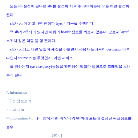
모든
slb
설정이 끝나면
slb
를 활성화 시켜 주어야 하는데
on
을 하면 활성화
된다
.
slb
가
on
이 되고나면 진정한
layer 4
기능을 수행한다
.
즉
slb
가
off
되어 있다면 패킷의
header
정보를 까보지 않는다
.
오로지
layer3
스위치
같은 역할 을 할 뿐이다
.
slb
가
on
되고 나면 일일이 패킷을 까보면서 사용자 트래픽이
destination
이 어
디인지
source ip
는 무엇인지
,
어떤 서비스
를 원하는지
(service query)
등등을 확인하여
적절한 방향으로 트래픽을 보내
주게 된다
.
7. Information
·
구성 정보보기
>>main # in
>>Information # li
[
각 양식의 맨 위 양식의 맨 아래 포트에 설정된 링크정보를
볼수
있다
. ]