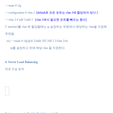
>>main # cfg
>>configuration # vlan 2
[default
로 모든 포트는
vlan 1
에 할당되어 있다
]
>>vlan 2 # add 1/add 2
[vlan 1
에서 필요한 포트를 빼오는 형식
]
C
interface
를
vlan
에 할당할때는
ip
설정하는 부분에서 해당하는
vlan
을 지정해
주면됨
ex) >>main # cfg/ip/if 2/addr 192.168.1.1/vlan 2/en
ip
를 설정하고 뒤에 해당
vlan
을 지정한다
.
4. Server Load Balancing
SLB
구성 로직
·