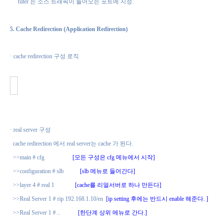
filter
는 소스 트래픽이 들어오는 포트에 지정
.
5. Cache Redirection (Application Redirection)
·
cache redirection
구성 로직
·
real server
구성
cache redirection
에서
real server
는
cache
가 된다
.
>>main # cfg
[
모든 구성은
cfg
메뉴에서 시작
]
>>configuration # slb
[slb
메뉴로 들어간다
]
>>layer 4 # real 1
[cache
를 리얼서버로 하나 만든다
]
>>Real Server 1 # rip 192.168.1.10/en
[ip setting
후에는 반드시
enable
해준다
. ]
>>Real Server 1 # ..
[
한단계 상위 메뉴로 간다
.]