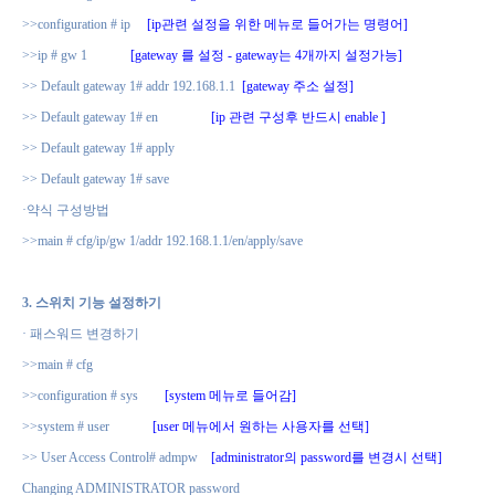
>>configuration # ip
[ip
관련 설정을 위한 메뉴로 들어가는 명령어
]
>>ip # gw 1
[gateway
를 설정
- gateway
는
4
개까지 설정가능
]
>> Default gateway 1# addr 192.168.1.1
[gateway
주소 설정
]
>> Default gateway 1# en
[ip
관련 구성후 반드시
enable ]
>> Default gateway 1# apply
>> Default gateway 1# save
·
약식 구성방법
>>main # cfg/ip/gw 1/addr 192.168.1.1/en/apply/save
3.
스위치 기능 설정하기
·
패스워드 변경하기
>>main # cfg
>>configuration # sys
[system
메뉴로 들어감
]
>>system # user
[user
메뉴에서 원하는 사용자를 선택
]
>> User Access Control# admpw
[administrator
의
password
를 변경시 선택
]
Changing ADMINISTRATOR password