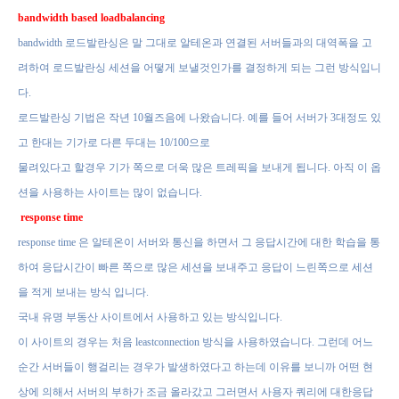
bandwidth based loadbalancing
bandwidth
로드발란싱은 말 그대로 알테온과 연결된 서버들과의
대역폭을 고
려하여 로드발란싱 세션을 어떻게 보낼것인가를 결정하게 되는
그런 방식입니
다
.
로드발란싱 기법은 작년
10
월즈음에 나왔습니다
.
예를 들어 서버가
3
대정도 있
고 한대는 기가로 다른 두대는
10/100
으로
물려있다고 할경우 기가 쪽으로 더욱 많은 트레픽을 보내게 됩니다
.
아직 이 옵
션을 사용하는 사이트는 많이 없습니다
.
response time
response time
은 알테온이 서버와 통신을 하면서 그 응답시간에 대한
학습을 통
하여 응답시간이 빠른 쪽으로 많은 세션을 보내주고 응답이 느린쪽으로
세션
을 적게 보내는 방식 입니다
.
국내 유명 부동산 사이트에서 사용하고 있는 방식입니다
.
이 사이트의 경우는 처음
leastconnection
방식을 사용하였습니다
.
그런데 어느
순간 서버들이 행걸리는 경우가 발생하였다고 하는데 이유를 보니까 어떤 현
상에 의해서 서버의 부하가 조금 올라갔고 그러면서 사용자 쿼리에 대한응답