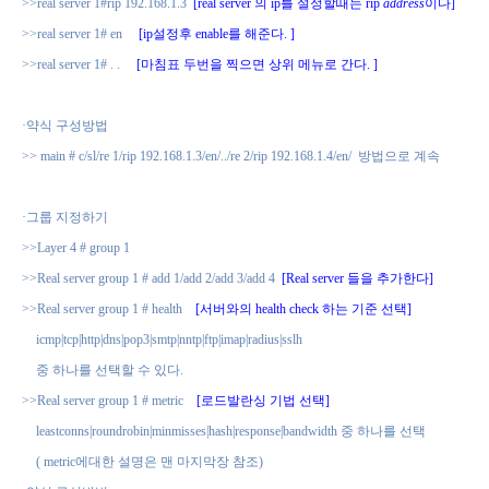
>>real server 1#rip 192.168.1.3
[real server
의
ip
를 설정할때는
rip
address
이다
]
>>real server 1# en
[ip
설정후
enable
를 해준다
. ]
>>real server 1# . .
[
마침표 두번을 찍으면 상위 메뉴로 간다
. ]
·
약식 구성방법
>> main # c/sl/re 1/rip 192.168.1.3/en/../re 2/rip 192.168.1.4/en/
방법으로 계속
·
그룹 지정하기
>>Layer 4 # group 1
>>Real server group 1 # add 1/add 2/add 3/add 4
[Real server
들을 추가한다
]
>>Real server group 1 # health
[
서버와의
health check
하는 기준 선택
]
icmp|tcp|http|dns|pop3|smtp|nntp|ftp|imap|radius|sslh
중 하나를 선택할 수 있다
.
>>Real server group 1 # metric
[
로드발란싱 기법 선택
]
leastconns|roundrobin|minmisses|hash|response|bandwidth
중 하나를 선택
( metric
에대한 설명은 맨 마지막장 참조
)