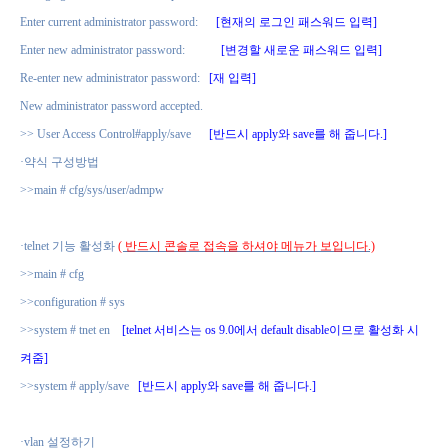
Enter current administrator password:
[
현재의 로그인 패스워드 입력
]
Enter new administrator password:
[
변경할 새로운 패스워드 입력
]
Re-enter new administrator password:
[
재 입력
]
New administrator password accepted.
>> User Access Control#apply/save
[
반드시
apply
와
save
를 해 줍니다
.]
·
약식 구성방법
>>main # cfg/sys/user/admpw
·
telnet
기능 활성화
(
반드시 콘솔로 접속을 하셔야 메뉴가 보입니다
.)
>>main # cfg
>>configuration # sys
>>system # tnet en
[telnet
서비스는
os 9.0
에서
default disable
이므로 활성화 시
켜줌
]
>>system # apply/save
[
반드시
apply
와
save
를 해 줍니다
.]
·
vlan
설정하기