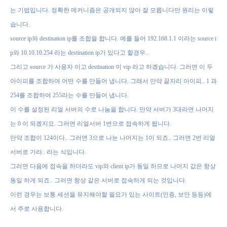
는 기법입니다
.
정확한 메커니즘은 공개되지 않아 잘 모릅니다만 원리는 이렇
습니다
.
source ip
와
destination ip
를 조합을 합니다
.
예를 들어
192.168.1.1
이라는
source i
p
와
10.10.10.254
라는
destination ip
가 있다고 할경우
..
그리고
source
가 사용자 이고
destination
이
vip
라고 하겠습니다
.
그러면 이 두
아이피를 조합하여 어떤 수를 만들어 냅니다
.
그래서 만약 끝자리 아이피
.. 1
과
254
를 조합하여
255
라는 수를 만들어 냅니다
.
이 수를 설정된 리얼 서버의 수로 나눔을 합니다
.
만약 서버가
3
대라면 나머지
는
0
이 되겠지요
.
그러면 리얼서버
1
번으로 접속하게
됩니다
.
만약 조합이
124
이다
..
그러면
3
으로 나눈 나머지는
1
이 되죠
..
그러면
2
번 리얼
서버로 가라
..
라는 식입니다
.
그러면 다음에 접속을 하더라도
vip
와
client ip
가 동일 하므로 나머지 값은
항상
동일 하게 되죠
..
그러면 항상 같은 서버로 접속하게 되는 것입니다
.
이런 경우는 보통 세션을 유지해야할 필요가 있는 사이트
(
인증
,
보안 등등
)
에
서
주로 사용합니다
.