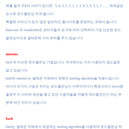
예를 들어
5
대의 서버가 있다면
.. 5, 4, 3, 2, 1, 1, 2, 3, 4, 5, 4, 3, 2, 1........
위와같은
순서로 로드벨런싱 하게 됩니다
.
특별한 서비스가 있지 않은 일반적인 웹사이트를 운영하는 곳에서 씁니다
.
leastconn
과
roundrobin
은 관리자들의 요구에 따라 선택하며
가장 단순한 로드
발란싱이므로 알테온에 거의 부하를 주지 않습니다
.
minmiss
hash
와 비슷한 로드벨런싱 기법입니다
.
국내에서는 거의 사용되지 않는걸로
알고 있습니다
.
hash
와
minmiss
는 알테온 자체에서 정해진
hashing algorithm
을
적용시킵니다
.
여기서 두가지 기법의 차이는 로드벨런싱이 이루어지다가 특정서버가
down
됐
을경우 이 서버와 세션을 맺고 있던 사용자들을 어떻게 처리할것인가
하는 부
분에 약간 차이가 있습니다
.
hash
hash
는 알테온 자체에서 제공하는
hashing algorithm
을 사용하여 로드발란싱 하