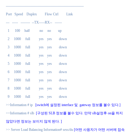
------------------------------------------------------------------
Port
Speed
Duplex
Flow Ctrl
Link
---
-----
--------
--TX-----RX--
------
1
100
half
no
no
up
2
1000
full
yes
yes
down
3
1000
full
yes
yes
down
4
1000
full
yes
yes
down
5
1000
full
yes
yes
down
6
1000
full
yes
yes
down
7
1000
full
yes
yes
down
8
1000
full
yes
yes
down
9
1000
full
yes
yes
down
>>Information # ip
[switch
에 설정된
interface
및
gateway
정보를 볼수 있다
.]
>>Information # slb
[
구성된
SLB
정보를 볼수 있다
.
만약
slb
설정후
on
을 하지
않았다면
정보는 보이지 않게 된다
. ]
>> Server Load Balancing Information# sess/du
[
어떤 사용자가 어떤 서버에 접속