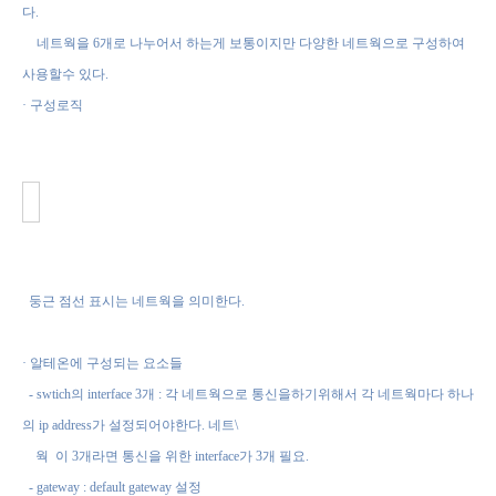
다
.
네트웍을
6
개로 나누어서 하는게 보통이지만 다양한 네트웍으로 구성하여
사용할수 있다
.
·
구성로직
둥근 점선 표시는 네트웍을 의미한다
.
·
알테온에 구성되는 요소들
- swtich
의
interface 3
개
:
각 네트웍으로 통신을하기위해서 각 네트웍마다 하나
의
i
p address
가 설정되어야한다
. 네트
\
웍 이
3
개라면 통신을 위한
interface
가
3
개 필요
.
- gateway : default gateway
설정