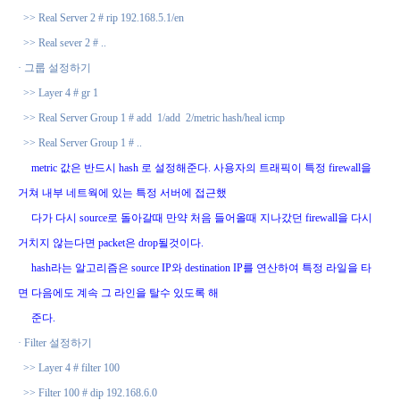
>> Real Server 2 # rip 192.168.5.1/en
>> Real sever 2 # ..
·
그룹 설정하기
>> Layer 4 # gr 1
>> Real Server Group 1 # add
1/add
2/metric hash/heal icmp
>> Real Server Group 1 # ..
metric
값은 반드시
hash
로 설정해준다
.
사용자의 트래픽이 특정
firewall
을
거쳐
내부 네트웍에 있는 특정 서버에 접근했
다가 다시
source
로 돌아갈때 만약 처음
들어올때 지나갔던
firewall
을 다시
거치지 않는다면
packet
은
drop
될것이다
.
hash
라는 알고리즘은
source IP
와
destination IP
를 연산하여 특정 라일을 타
면
다
음에도 계속 그 라인을 탈수 있도록 해
준다
.
·
Filter
설정하기
>> Layer 4 # filter 100
>> Filter 100 # dip 192.168.6.0