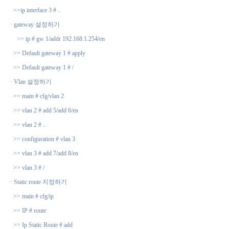
>>ip interface 3 # ..
·
gateway
설정하기
>> ip # gw 1/addr 192.168.1.254/en
>> Default gateway 1 # apply
>> Default gateway 1 # /
·
Vlan
설정하기
>> main # cfg/vlan 2
>> vlan 2 # add 5/add 6/en
>> vlan 2 # ..
>> configuration # vlan 3
>> vlan 3 # add 7/add 8/en
>> vlan 3 # /
·
Static route
지정하기
>> main # cfg/ip
>> IP # route
>> Ip Static Route # add