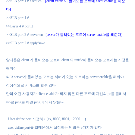
>>SLB port 1 # client en
[client traffic
이 들어오는 포트에
client enable
를 해준
다
]
>>SLB port 1 # ..
>>Layer 4 # port 2
>>SLB port 2 # server en
[server
가 물려있는 포트에
server enable
를 해준다
]
>>SLB port 2 # apply/save
알테온은
client
가 들어오는 포트에
client
의
traffic
이 들어오는 포트라는 지정을
해줘야
되고
server
가 물려있는 포트는 서버가 있는 포트라는
server enable
을 해줘야
정상적으로 서비스를 할수 있다
.
만약 어떤 사용자가
client enable
가 되지 않은 다른 포트에 자신의
pc
를 물려서
vip
로
ping
을 하면
ping
이 되지 않는다
.
·
User define port
지정하기
(ex, 8080, 8001, 12000.....)
user define port
를 알테온에서 설정하는 방법은
3
가지가 있다
.