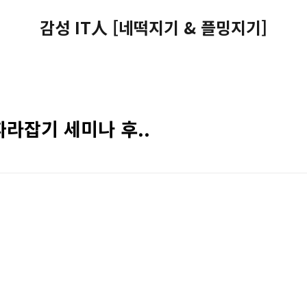
감성 IT人 [네떡지기 & 플밍지기]
라잡기 세미나 후..