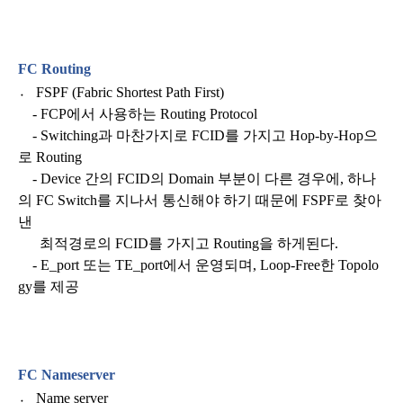
FC Routing
〮
FSPF (Fabric Shortest Path First)
- FCP
에서 사용하는
Routing Protocol
- Switching
과 마찬가지로
FCID
를 가지고
Hop-by-Hop
으
로
Routing
- Device
간의
FCID
의
Domain
부분이 다른 경우에
,
하나
의
FC Switch
를 지나서 통신해야 하기 때문에
FSPF
로 찾아
낸
최적경로의
FCID
를 가지고
Routing
을
하게된다
.
-
E_port
또는
TE_port
에서 운영되며
, Loop-Free
한
Topolo
gy
를 제공
FC
Nameserver
〮
Name server