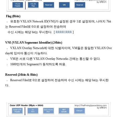
Flag (8bits)
〮
유효한
VXLAN Network ID(VNI)
가
설정된 경우
1
로 설정되며
,
나머지
7bit
는
Reserved Filed
로
0
으로
설정하여 전송하며
수신 시에는 해당
bit
는 무시한다
.
[
RRRR1RRR
]
VNI (VXLAN Segmemnt Identifier) (24bits)
〮 VXLAN Overlay Network
에 대한 식별자이며
, VM
들은 동일한
VXLAN Ove
rlay
에 있어야 통신이 가능하다
.
〮 VM
은 서로 다른
VXLAN Overlay
Networks
간에는 통신할 수 없다
.
〮 1600
만개의
Segmaent
가 동작하도록 허용
.
Reserved (24bits & 8bits)
〮 Reserved Filed
로
0
으로
설정하여 전송하며 수신 시에는 해당
bit
는 무시한
다
.