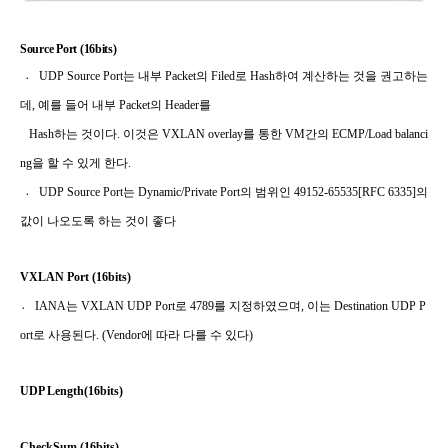
Source Port (16bits)
〮 UDP Source Port
는 내부
Packet
의
Filed
로
Hash
하여 계산하는 것을 권고하는
데
,
예를 들어 내부
Packet
의
Header
를
Hash
하는 것이다
.
이것은
VXLAN overlay
를 통한
VM
간의
ECMP/Load balanci
ng
을 할 수 있게 한다
.
〮 UDP Source Port
는
Dynamic/Private Port
의 범위인
49152-65535[RFC 6335]
의
값이 나오도록 하는 것이
좋다
VXLAN Port (16bits)
〮 IANA
는
VXLAN UDP Port
로
4789
를 지정하였으며
,
이는
Destination UDP P
ort
로 사용된다
. (Vendor
에 따라 다를 수 있다
)
UDP Length(16bits
)
CheckSum (16bits)