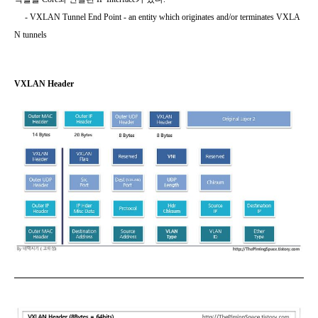
- VXLAN Tunnel End Point - an entity which
originates
and/or terminates VXLA
N tunnels
VXLAN Header