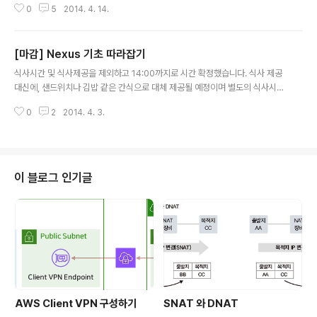
0
5
2014. 4. 14.
로~ 조금 편집이 늦어져서 지난 포스팅과 텀이 좀 있었네
요 ^^; FabricPath Design이 순서였으나, 잠시 순서를
바꾸어서 FabricExtender로 진행해봅니다. 물론 Fabri
[마감] Nexus 기초 따라잡기
cPath Design에 대한 부분도 추후 포스팅 될 예정이오니
글 내용
기다려주세요~ ^^ FEX 이해하기 •전형적인 Componen
식사시간 및 식사제공을 제외하고 14:00까지로 시간 확정했습니다. 식사 제공
ts. - Supervisor Module들은 Control / Managem
대신에, 샌드위치나 김밥 같은 간식으로 대체 제공될 예정이며 별도의 식사시간
ent plane 기능을 담당 - Linecard 또는 I/O 모듈은 For
없이 중간 쉬는 시간에 간식을 먹을 예정입니다. 식사 제외 및 시간 조정 등으로
warding Plane 기능을 한다. - Su..
0
2
2014. 4. 3.
당초 4만원 → 3만원 으로 금액 조정하였습니다. 먼저 입금하신 분들은 당일 만
원 환불해드릴 예정입니다. 안녕하세요. 현재 Nexus에 대해서 포스팅 중인 네
떡지기입니다. ^^; 다름이 아니라, 이번에 현재까지 포스팅했던 내용들을 토대
로 함께 지식을 나눌 수 있는 작은 자리를 마련해보려고 합니다. 전체적인 진행
은 제가 하게 되겠지만, 전문적인 강의를 위한 자리는 아니며 기술적으로 파고
이 블로그 인기글
드는 자리도 아닙니다~ ^^; 편하게 Nexus에 대해서 제 포스팅에 있던 내용들
을 토대로..
AWS Client VPN 구성하기
SNAT 와 DNAT