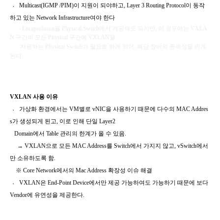
〮
Multicast(IGMP /PIM)
이 지원이 되야하고
, Layer 3 Routing Protocol
이 동작
하고 있는
Network Infrastructure
여야 한다
- Encapsulation
을
Physical
Switch
에서 제공해도 되지만
,
이 경우에는
VXLA
N
구간의 모든
Physical
구간에
VXLAN
을
지원하는
Physical Switch
가 필요로 하게 되어
,
해당 장비의 종속성을 띄게
된다
.
VXLAN
사용 이유
〮
가상화 환경에서는
VM
별로
vNIC
을 사용하기 때문에 다수의
MAC Addres
s
가 생성되게 된고
,
이로 인해 단일
Layer2
Domain
에서
Table
관리의 한계가 올 수 있음
.
→
VXLAN
으로 모든
MAC Address
를
Switch
에서 가지지 않고
, vSwitch
에서
만 소유하도록 함
.
※ Core Network
에서의
Mac Address
확장성 이슈 해결
〮 VXLAN
은
End-Point Device
에서만 제공 가능하여도 가능하기 때문에 보다
Vendor
에 유연성을 제공한다
.