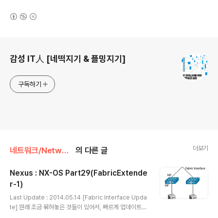
(새창열림)
로그 정보
감성 IT人 [네떡지기 & 플밍지기]
구독하기
더보기
네트워크/Network 가상화
의 다른 글
Nexus : NX-OS Part29(FabricExtende
r-1)
글 내용
Last Update : 2014.05.14 [Fabric Interface Upda
te] 원래 조금 묶혀놓은 것들이 있어서, 빠르게 업데이트
하려했으나, 지난 주에 진행된 넥서스 기초따라잡기 관게