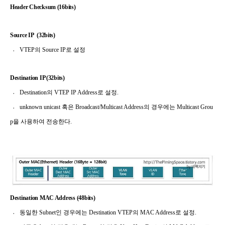
Header Checksum (16bits)
Source IP
(32bits)
〮 VTEP
의
Source IP
로 설정
Destination IP (32bits)
〮 Destination
의
VTEP IP Address
로 설정
.
〮
unknown unicast
혹은
Broadcast/Multicast Address
의 경우에는
Multicast Grou
p
을 사용하여 전송한다
.
Destination MAC Address (48bits)
〮
동일한
Subnet
인
경우에는
Destination VTEP
의
MAC Address
로 설정
.