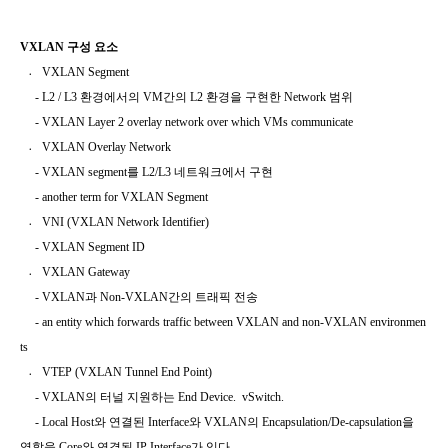
VXLAN 구성 요소
〮 VXLAN Segment
- L2 / L3
환경에서의
VM
간의
L2
환경을 구현한
Network
범위
- VXLAN Layer 2 overlay network over which
VMs
communicate
VXLAN Overlay Network
- VXLAN segment
를
L2/L3
네트워크에서 구현
- another term for VXLAN Segment
VNI (VXLAN Network Identifier)
- VXLAN Segment ID
VXLAN Gateway
- VXLAN
과
Non-VXLAN
간의 트래픽 전송
- an entity which forwards traffic between
VXLAN
and non-VXLAN environmen
ts
VTEP (VXLAN Tunnel End Point)
- VXLAN
의 터널 지원하는
End Device.
vSwitch.
- Local Host
와 연결된
Interface
와
VXLAN
의
Encapsulation/De-capsulation
을
역할을
Core
와 연결된
IP Interface
가 있다
.