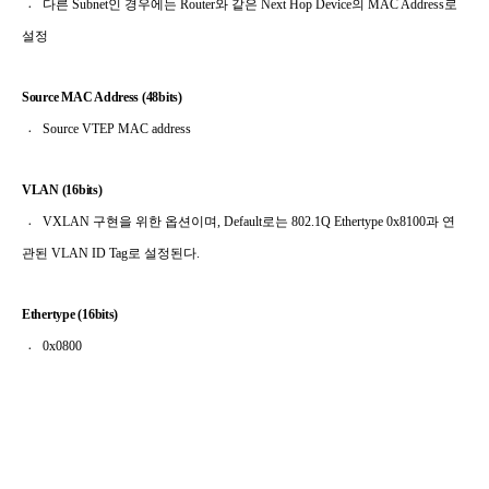
〮
다른
Subnet
인 경우에는
Router
와 같은
Next Hop Device
의
MAC Address
로
설정
Source MAC
Address
(48bits)
〮 Source VTEP MAC address
VLAN (16bits)
〮
VXLAN
구현을
위한 옵션이며
, Default
로는
802.1Q Ethertype 0x8100
과 연
관된
VLAN ID Tag
로 설정된다
.
Ethertype (16bits)
〮
0x0800