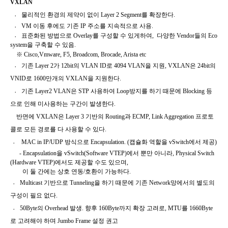
VXLAN
〮
물리적인 환경의 제약이 없이
Layer 2 Segment
를 확장한다
.
〮 VM
이동 후에도 기존
IP
주소를
지속적으로 사용
.
표준화된
방법으로
Overlay
를 구성할 수 있게하여
,
다양한
Vendor
들의
Eco
system
을 구축할 수 있음
.
※ Cisco,Vmware, F5, Broadcom, Brocade, Arista etc
〮
기존
Layer 2
가
12bit
의
VLAN ID
로
4094 VLAN
을
지원
, VXLAN
은
24bit
의
VNID
로
1600
만개의
VXLAN
을 지원한다
.
〮
기존
Layer2 VLAN
은
STP
사용하여
Loop
방지를 하기 때문에
Blocking
등
으로 인해 미사용하는 구간이 발생한다
.
반면에
VXLAN
은
Layer 3
기반의
Routing
과
ECMP, Link Aggregation
프로토
콜로 모든 경로를 다 사용할 수 있다
.
〮
MAC in IP/UDP
방식으로
Encapsulation. (
캡슐화
역할을
vSwitch
에서 제공
)
- Encapsulation
을 vSwitch(Software VTEP)에서 뿐만 아니라,
Physical
Switch
(Hardware VTEP)
에서도 제공할 수도 있으며,
이 둘 간에는 상호 연동/호환이 가능하다.
〮
Multicast
기반으로
Tunneling
을 하기 때문에 기존
Network
망에서의 별도의
구성이 필요 없다
.
〮
50Byte
의
Overhead
발생
.
향후
160Byte
까지 확장 고려로
, MTU
를
1660Byte
로 고려해야 하며
Jumbo Frame
설정 권고