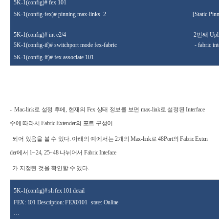
5K-1(config
)#
fex 101
5K-1(config-fex
)# pinning max-links
2
[Static Pin
5K-1(config)# int
e2/4
2
번째
Upl
5K-1(config-if)# switchport mode fex-fabric
- fabric in
5K-1(config-if)# fex associate 101
- Mac-link로 설정 후에, 현재의 Fex 상태 정보를 보면 max-link로 설정된 Interface
수에 따라서 Fabric Extender의 포트 구성이
되어 있음을 볼 수 있다. 아래의 예에서는 2개의 Max-link로 48Port의 Fabric Exten
der에서 1~24, 25~48 나뉘어서 Fabric Inteface
가 지정된 것을 확인할 수 있다.
5K-1(config
)#
sh fex 101
detail
FEX: 101 Description: FEX0101
state: Online
…