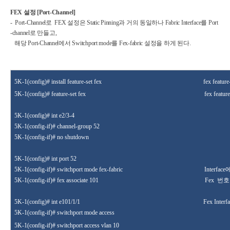
FEX
설정
[Port-Channel]
- Port-Channel로 FEX 설정은 Static Pinning과 거의 동일하나 Fabric Interface를 Port
-channel로 만들고,
해당 Port-Channel에서 Switchport mode를 Fex-fabric 설정을 하게 된다.
5K-1(config
)# install feature-set
fex
fex feature
5K-1(config
)# feature-set
fex
fex featur
5K-1
(config
)# int
e2/3-4
5K-1(config-if)# channel-group 52
5K-1(config-if)# no shutdown
5K-1(config)# int port 52
5K-1(config-if
)# switchport mode fex-fabric
Interface
5K-1
(config-if
)# fex associate
101
Fex
번호
5K-1
(config)# int e101/1/1
Fex Interf
5K-1
(config-if)# switchport mode access
5K-1
(config-if
)#
switchport access vlan 10