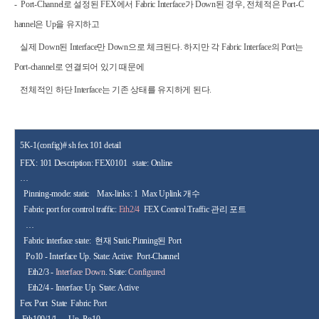
- Port-Channel로 설정된 FEX에서 Fabric Interface가 Down된 경우, 전체적은 Port-C
hannel은 Up을 유지하고
실제 Down된 Interface만 Down으로 체크된다. 하지만 각 Fabric Interface의 Port는
Port-channel로 연결되어 있기 때문에
전체적인 하단 Interface는 기존 상태를 유지하게 된다.
5K-1(config
)# sh fex 101 detail
FEX: 101 Description: FEX0101
state: Online
…
Pinning-mode: static
Max-links:
1
Max Uplink
개수
Fabric port for control traffic:
Eth2/4
FEX Control Traffic
관리 포트
…
Fabric interface state:
현재
Static Pinning
된
Port
Po10 - Interface Up. State: Active
Port-Channel
Eth2/3
-
Interface
Down
. State
:
Configured
Eth2/4 - Interface Up. State:
Active
Fex Port
State
Fabric Port