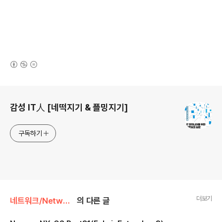
(새창열림)
로그 정보
감성 IT人 [네떡지기 & 플밍지기]
구독하기
더보기
네트워크/Network 가상화
의 다른 글