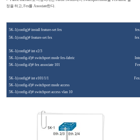
정을 하고, Fex를 Associate한다.
5K-1(config
)# install feature-set
fex
fex
5K-1(config
)# feature-set
fex
fex
5K-1
(config
)# int
e2/3
5K-1(config-if
)# switchport mode fex-fabric
Int
5K-1
(config-if
)# fex associate
101
Fe
5K-1
(config)# int e101/1/1
Fex
5K-1
(config-if)# switchport mode access
5K-1
(config-if
)#
switchport access vlan 10