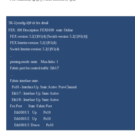
5K-1(config-if)# sh fex detail
FEX: 100 Description: FEX0100
state: Online
FEX version: 5.2(1)N1(4) [Switch version: 5.2(1)N1(4)]
FEX Interim version: 5.2(1)N1(4)
Switch Interim version: 5.2(1)N1(4)
..
pinning-mode
: static
Max-links: 1
Fabric port for control traffic: Eth1/7
..
Fabric interface state:
Po10 - Interface Up. State
:
Active
Port-Channel
Eth1/7 - Interface Up. State: Active
Eth1/8 - Interface Up. State: Active
Fex Port
State
Fabric Port
Eth100/1/1
Up
Po10
Eth100/1/2
Up
Po10
Eth100/1/3
Down
Po10