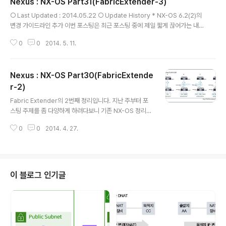
Nexus : NX-OS Part31(FabricExtender-3)
글 내용
○ Last Updated : 2014.05.22 ○ Update History * NX-OS 6.2(2)의
변경 가이드라인 추가 이번 포스팅은 최근 포스팅 중에 제일 짧게 끊어가는 내
용인 듯 싶습니다. 좀 더 이어서, FEX Configuration을 하려고 했으나 Confi
0
0
2014. 5. 11.
guration은 개별 포스팅을 가져가는 게 나을 듯 싶어서.. 주중에 추가 포스팅을
약속하며~ 이번 포스팅은 짧게 끊어가겠습니다. FEX Port Numbering • int
erface ethernet chassis/slot/port •chassis ID 는 관리자에 설정된다.
Nexus : NX-OS Part30(FabricExtende
•chassis ID 101 ~ 199까지 설정 가능하다. •chassic ID는 Fabric Exten
der의 host interface로 접근할 때만 ..
r-2)
글 내용
Fabric Extender의 2번째 정리입니다. 지난 주부터 포
스팅 주제를 좀 다양하게 하려다보니 기존 NX-OS 정리도
포스팅 텀이 생기지 않을까 싶네요. ^^; (사실 기반 지식도
0
0
2014. 4. 27.
바닥(?)이 나는 것이기 때문이겠지만요. ^^;) 다음 NX-OS
포스팅은... Fabric Extender 3이 될지.. FabricPath를
이어서 할지.. ^^ 아직은 미정이지만.. 곧 다시 또 올리도록
하겠습니다. FEX 구성 방법 • Nexus 2000은 개별 Port
에 Pinning을 하는 방법과 Port-Channel을 사용하는 2
이 블로그 인기글
가지 Load-Balancing 방법이 있다 • Static Pinning -
Front-panel Port와 Uplink를 직접 구성하는 방법 - U
plink의 구성 가능한 수를 ..