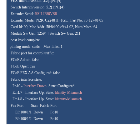
FEX Interim version: 5.2(1)N1(4)
Switch Interim version: 5.2(1)N1(4)
Extender Serial:
SSI14280VS8
Extender Model: N2K-C2248TP-1GE,
Part No: 73-12748-05
Card Id: 99, Mac Addr: 58:8d:09:c9:41:02, Num Macs: 64
Module Sw Gen: 12594
[Switch Sw Gen: 21]
post level: complete
pinning-mode: static
Max-links: 1
Fabric port for control traffic:
FCoE Admin: false
FCoE Oper: true
FCoE FEX AA Configured: false
Fabric interface state:
Po10 -
Interface Down
. State: Configured
Eth1/7 - Interface Up. State:
Identity-Mismatch
Eth1/8 - Interface Up. State
:
Identity-Mismatch
Fex Port
State
Fabric Port
Eth100/1/1
Down
Po10
Eth100/1/2
Down
Po10
...