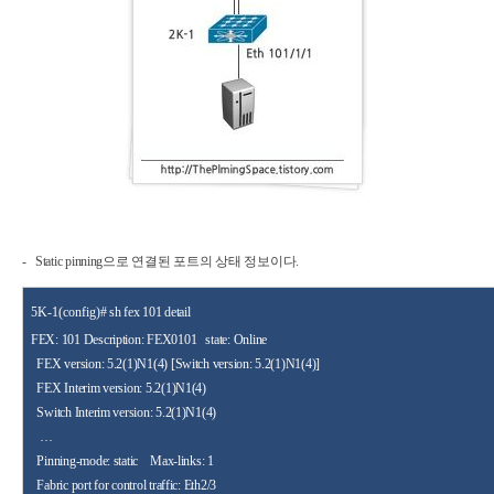
- Static pinning으로 연결된 포트의 상태 정보이다.
5K-1(config
)#
sh fex 101
detail
FEX: 101 Description: FEX0101
state: Online
FEX version: 5.2(1)N1(4) [Switch version: 5.2(1)N1(4)]
FEX Interim version: 5.2(1)N1(4)
Switch Interim version: 5.2(1)N1(4)
…
Pinning-mode: static
Max-links: 1
Fabric port for control traffic:
Eth2/3