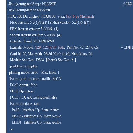
5K-1(config-fex
)# type
N2232TP
// FEX
5K-1(config-if)# sh fex detail
FEX: 100 Description: FEX0100
state:
Fex
Type
Mismatch
FEX version: 5.2(1)N1(4) [Switch version: 5.2(1)N1(4)]
FEX Interim version: 5.2(1)N1(4)
Switch Interim version: 5.2(1)N1(4)
Extender Serial: SSI14280VS8
Extender Model:
N2K-C2248TP-1GE
,
Part No
:
73-12748-05
//
실제
Card Id: 99, Mac Addr: 58:8d:09:c9:41:02, Num Macs: 64
Module Sw Gen: 12594
[Switch Sw Gen: 21]
post level: complete
pinning-mode: static
Max-links: 1
Fabric port for control traffic: Eth1/7
FCoE Admin: false
FCoE Oper: true
FCoE FEX AA Configured: false
Fabric interface state:
Po10 - Interface Up. State: Active
Eth1/7 - Interface Up. State: Active
Eth1/8 - Interface Up. State: Active
...