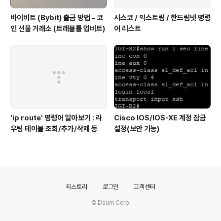
바이비트 (Bybit) 출금 방법 - 코
시스코 / 익스트림 / 한드림넷 명령
인 선물 거래소 (트래블룰 업비트)
어 리스트
'ip route' 명령어 알아보기 : 라
Cisco IOS/IOS-XE 계정 잠금
우팅 테이블 조회/추가/삭제 등
설정(보안 기능)
의안내
티스토리
로그인
고객센터
© Daum Corp.