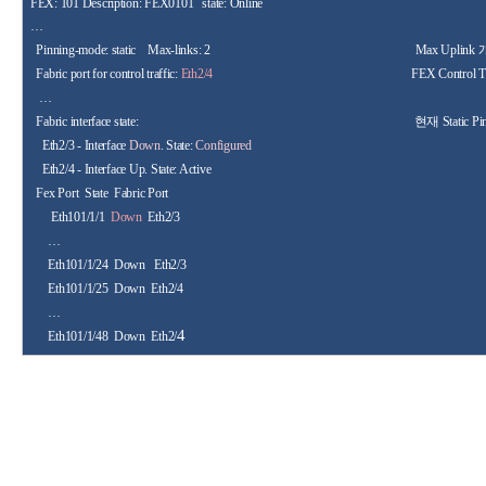
FEX: 101 Description: FEX0101
state: Online
…
Pinning-mode: static
Max-links: 2
Max Uplink
Fabric port for control traffic:
Eth2/4
FEX Control T
…
Fabric interface state:
현재
Static Pi
Eth2/3 -
Interface
Down
. State
:
Configured
Eth2/4 - Interface Up. State: Active
Fex Port
State
Fabric Port
Eth101/1/1
Down
Eth2/3
…
Eth101/1/24
Down
Eth2/3
Eth101/1/25
Down
Eth2/4
…
4
Eth101/1/48
Down
Eth2/