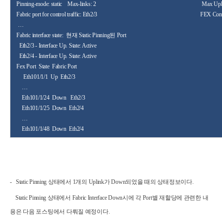
Pinning-mode: static
Max-links:
2
Max Upl
Fabric port for control traffic:
Eth2/3
FEX Cont
…
Fabric interface state
:
현재
Static Pinning
된
Port
Eth2/3
- Interface Up. State:
Active
Eth2/4
- Interface Up. State: Active
Fex Port
State
Fabric
Port
Eth101/1/1
Up
Eth2/3
…
Eth101/1/24
Down
Eth2/3
Eth101/1/25
Down
Eth2/4
…
Eth101/1/48
Down
Eth2/4
- Static Pinning 상태에서 1개의 Uplink가 Down되었을 때의 상태정보이다.
Static Pinning 상태에서 Fabric Interface Down시에 각 Port별 재할당에 관련한 내
용은 다음 포스팅에서 다뤄질 예정이다.