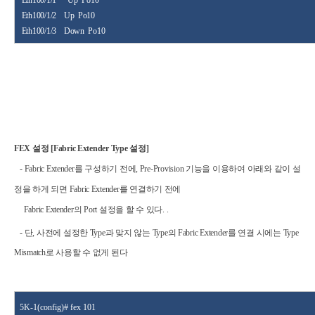
Eth100/1/1
Up
Po10
Eth100/1/2
Up
Po10
Eth100/1/3
Down
Po10
FEX
설정
[Fabric Extender Type
설정
]
-
Fabric Extender
를 구성하기 전에
, Pre-Provision
기능을 이용하여 아래와 같이 설
정을 하게 되면
Fabric Extender
를 연결하기 전에
Fabric Extender
의
Port
설정을 할 수 있다
.
.
-
단
,
사전에 설정한
Type
과 맞지 않는
Type
의
Fabric Extender
를 연결 시에는
Type
Mismatch
로 사용할 수 없게 된다
5K-1(config)# fex 101