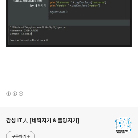
(새창열림)
로그 정보
감성 IT人 [네떡지기 & 플밍지기]
구독하기