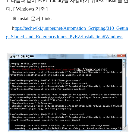
1. 다음과 같이 PyEZ Library를 사용하기 위하여 Install을 한
다. [ Windows 기준 ]
※ Install 문서 Link.
h
ttps://techwiki.juniper.net/Automation_Scripting/010_Gettin
g_Started_and_Reference/Junos_PyEZ/Installation#Windows