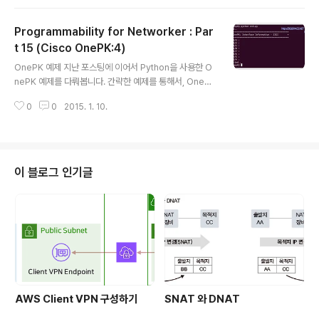
t 22부터 시작입니다. 당분간 진행하는 부분이 예전에 진
행을 하면서 사용했던 부분이긴 하지만, Netmiko라는 멀
Programmability for Networker : Par
티벤더에서 손쉽게 Paramiko SSH를 사용할 수 있도록
해주는 라이브러리로 진행을 하게 될 예정이라서, 먼저 Ne
t 15 (Cisco OnePK:4)
글 내용
tmiko 라이브러리를 설치하는 것으로 가볍게 시작해봅니
OnePK 예제 지난 포스팅에 이어서 Python을 사용한 O
다. Netmiko Multi-vendor library to simplify Para
nePK 예제를 다뤄봅니다. 간략한 예제를 통해서, OnePK
miko SSH connections to n..
를 어떻게 사용할 수 있는지 알아보겠습니다. ○ OnePK
0
0
2015. 1. 10.
두 번째 예제 - Network Element의 Interface 정보를
가져와서 출력해보는 예제입니다 - Ethernet Type의 Int
erface 정보를 가져오고, 해당 Interface의 Descriptio
n을 출력합니다 ◆ 실행결과 ◆ 소스코드 - 기본 코드는
지난 포스팅인 Python for Networker Part 14(OneP
이 블로그 인기글
K3)을 참고해주시면 됩니다. - Interface를 정보를 가져
오기 위해서 OnePK에서 제공하는 Package중에, Inter
face라는 Package를 사용합니다. - 여기서는 Net..
AWS Client VPN 구성하기
SNAT 와 DNAT