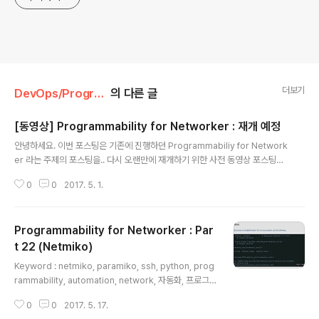
더보기
DevOps/Programmability
의 다른 글
[동영상] Programmability for Networker : 재개 예정
글 내용
안녕하세요. 이번 포스팅은 기존에 진행하던 Programmabiliy for Network
er 라는 주제의 포스팅을.. 다시 오랜만에 재개하기 위한 사전 동영상 포스팅입
니다. 아래의 동영상은 Access-list를 관리하기 위한 방법으로 작성한 코드입
0
0
2017. 5. 1.
니다. 차단하기 위한 별도의 IP리스트 파일을 관리를 하여, 기존의 있는 Acces
s-list에 해당 파일에 있는 IP를 차단하는 역할을 해줍니다. 또한 이력관리를 위
해서 앞에 Access-list Numbering을 ACL이 추가되는 현재의 날짜와 그 날
Programmability for Networker : Par
의 순번대로 작성됩니다. 즉, 2017년 5월 1일에 작성되는 ACL의 경우에는 17
05010000, 1705010001 과 같이 Accesss-list가 만들어집니다. 개인적
t 22 (Netmiko)
글 내용
으로 진행하는 스터디에서 다뤄질..
Keyword : netmiko, paramiko, ssh, python, prog
rammability, automation, network, 자동화, 프로그
래머빌리티 Programmability for Networker를 새롭
0
0
2017. 5. 17.
게 시작하는 포스팅입니다. ^^; 지난번 Part에 이어서 Par