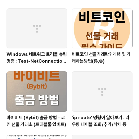
Windows 네트워크 트러블 슈팅
비트코인 선물거래란? 개념 및 거
명령 : Test-NetConnection
래하는방법(롱,숏)
(포트/경로 확인)
바이비트 (Bybit) 출금 방법 - 코
'ip route' 명령어 알아보기 : 라
인 선물 거래소 (트래블룰 업비트)
우팅 테이블 조회/추가/삭제 등