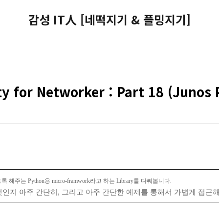
감성 IT人 [네떡지기 & 플밍지기]
y for Networker : Part 18 (Junos 
 해주는 Python용 micro-framwork라고 하는 Library를 다뤄봅니다.
엇인지 아주 간단히, 그리고 아주 간단한 예제를 통해서 가볍게 접근