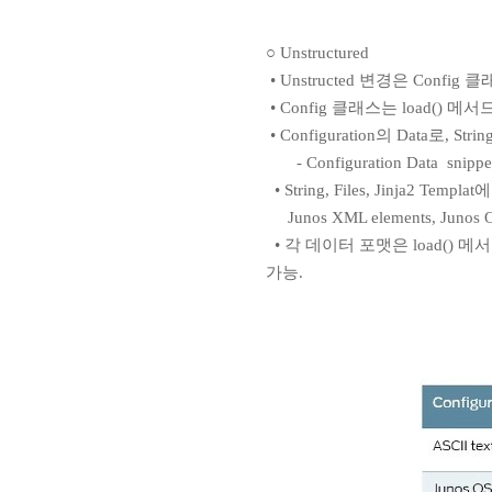
○ Unstructured
• Unstructed 변경은 Config 클래스
• Config 클래스는 load() 메
• Configuration의 Data로, Stri
- Configuration Data snip
• String, Files, Jinja2 Te
Junos XML elements, Juno
• 각 데이터 포맷은 load()
가능.