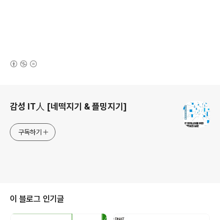
(새창열림)
로그 정보
감성 IT人 [네떡지기 & 플밍지기]
구독하기
이 블로그 인기글