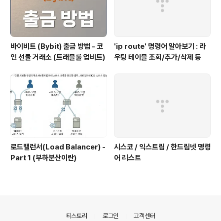
바이비트 (Bybit) 출금 방법 - 코
'ip route' 명령어 알아보기 : 라
인 선물 거래소 (트래블룰 업비트)
우팅 테이블 조회/추가/삭제 등
로드밸런서(Load Balancer) -
시스코 / 익스트림 / 한드림넷 명령
Part 1 (부하분산이란)
어 리스트
의안내
티스토리
로그인
고객센터