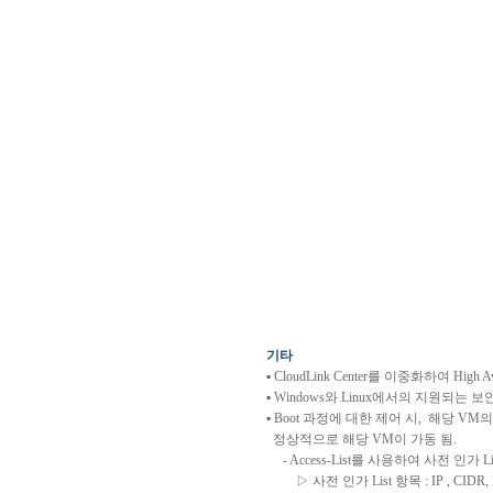
기타
▪
CloudLink Center
를
이중화하여
High Av
▪
Windows
와
Linux
에서의
지원되는
보
▪
Boot
과정에
대한
제어
시
,
해당
VM
의
정상적으로
해당
VM
이
가동
됨
.
- Access-List
를
사용하여
사전
인가
Li
▷
사전
인가
List
항목
: IP , CIDR, 