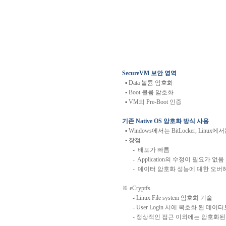
SecureVM
보안
영역
▪
Data
볼륨
암호화
▪
Boot
볼륨
암호화
▪
VM
의
Pre-Boot
인증
기존
Native OS
암호화
방식
사용
▪
Windows
에서는
BitLocker, Linux
에서
▪
장점
-
배포가
빠름
-
Application
의
수정이
필요가
없음
-
데이터
암호화
성능에
대한
오버
※
eCryptfs
- Linux File system
암호화
기술
- User Login
시에
복호화
된
데이터
-
정상적인
접근
이외에는
암호화된