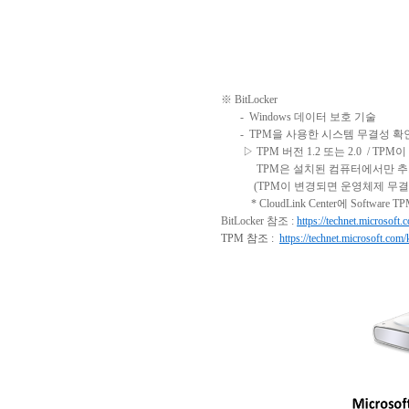
※
BitLocker
-
Windows
데이터
보호
기술
-
TPM
을
사용한
시스템
무결성
확
▷
TPM 버전
1.2
또는
2.0
/
TPM이
TPM은 설치된 컴퓨터에서만 추
(TPM
이
변경되면
운영체제
무결
* CloudLink Center
에
Software T
BitLocker
참조
:
https://technet.microsoft
TPM
참조
:
https://technet.microsoft.com