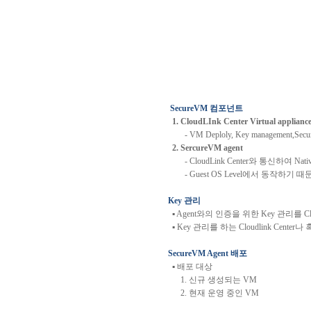
SecureVM
컴포넌트
1. CloudLInk Center Virtual applianc
- VM Deploly, Key management,Secur
2. SercureVM agent
- CloudLink Center
와
통신하여
Nati
- Guest OS Level
에서
동작하기
때
Key
관리
▪
Agent
와의
인증을
위한
Key
관리를
Cl
▪
Key
관리를
하는
Cloudlink Center
나
SecureVM Agent
배포
▪
배포
대상
1.
신규
생성되는
VM
2.
현재
운영
중인
VM