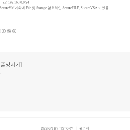
ex) 192.168.0.0/24
 SecureVM
이외에
File
및
Storage
암호화인
SecureFILE
, SucureVSA
도
있음
.
& 플밍지기]
.
DESIGN BY
TISTORY
관리자