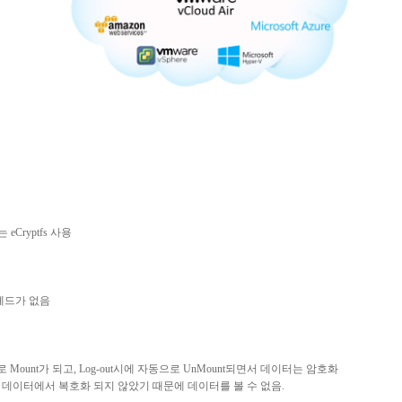
는
eCryptfs
사용
헤드가
없음
로
Mount
가
되고
, Log-out
시에
자동으로
UnMount
되면서
데이터는
암호화
데이터에서
복호화
되지
않았기
때문에
데이터를
볼
수
없음
.