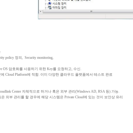
e
ity policy
정의
,
Security monitoring,
ve OS
암호화를
사용하기
위한
Key
를
요청하고
,
수신
.
문에
Cloud Platform
에
적함
.
이미
다양한
클라우드
플랫폼에서
테스트
완료
oudlink Center
자체적으로
하거나
혹은
외부
관리
(Windows AD, RSA
등
)
가능
.
혹은
외부
관리를
할
경우에
해당
시스템은
Private Cloud
에
있는
것이
보안상
유리