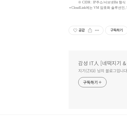
※
CIDR : IP
주소
/
서브넷
Bit
형식
▪
CloudLink
에는
VM
암호화
솔루션인
,
공감
구독하기
감성 IT人 [네떡지기 
지기(ZIGI) 님의 블로그입니다
구독하기