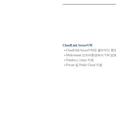
CloudLink SecureVM
▪
CloudLInk SecureVM
은
클라우드
환
▪
Multi-tenant
인프라환경에서
VM
암
▪
Windows, Linux
지원
▪
Private
및
Public Cloud
지원