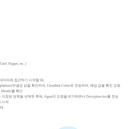
hef, Puppet, etc..)
데이터에
접근하기
시작할
때
,
platform/
무결성
값을
확인하여
, Cloudlink Center
로
전송하여
,
해당
값을
확인
요청
.
Identity
를
확인
는
지정된
정책을
선택한
후에
, Agent
의
요청을
허가하면서
Decryption key
를
전송
기
시작
태