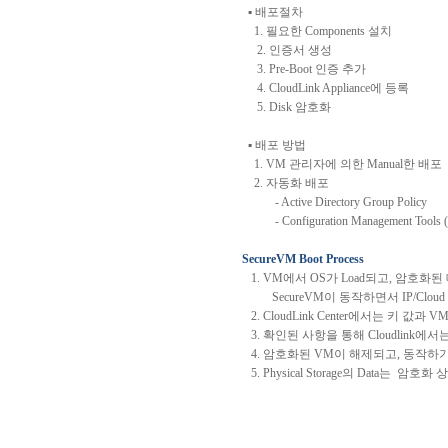
▪
배포절차
1.
필요한
Components
설치
2.
인증서
생성
3. Pre-Boot
인증
추가
4. CloudLink Appliance
에
등록
5. Disk
암호화
▪
배포
방법
1. VM
관리자에
의한
Manual
한
배포
2.
자동화
배포
- Active Directory Group Policy
- Configuration Management Tools (C
SecureVM Boot Process
1. VM
에서
OS
가
Load
되고
,
암호화된
SecureVM
이
동작하면서
IP/Cloud 
2. CloudLink Center
에서는
키
값과
VM 
3.
확인된
사항을
통해
Cloudlink
에서
4.
암호화된
VM
이
해제되고
,
동작하
5. Physical Storage
의
Data
는
암호화
상