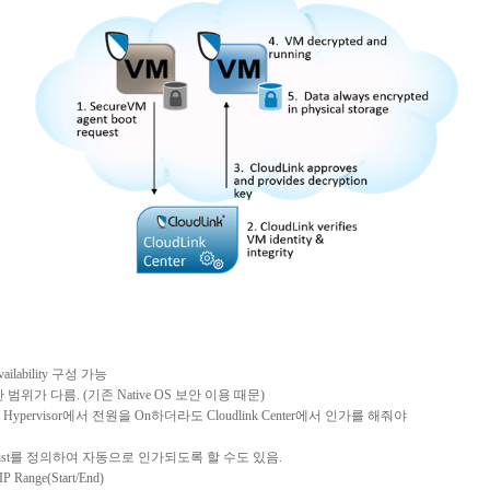
ailability
구성
가능
안
범위가
다름
. (
기존
Native OS
보안
이용
때문
)
Hypervisor
에서
전원을
On
하더라도
Cloudlink Center
에서
인가를
해줘야
st
를
정의하여
자동으로
인가되도록
할
수도
있음
.
IP Range(Start/End)