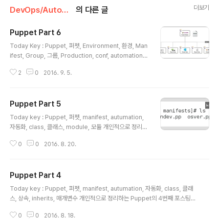
더보기
DevOps/Automation
의 다른 글
Puppet Part 6
글 내용
Today Key : Puppet, 퍼펫, Environment, 환경, Man
ifest, Group, 그룹, Production, conf, automation,
자동화 새로 쓰는 Puppet 관련 6번째 포스팅입니다. 정리
2
0
2016. 9. 5.
를 해두고, 포스팅 하는 데까지 이래저래 시일이 걸리기도
하고 다른 것들을 보느라, 더뎌지고 있지만.. 앞으로 더 포
스팅 예정입니다. 이번 포스팅은 Puppet의 Agent를 그
Puppet Part 5
룹화 하여 관리할 수 있는 Environment에 대한 내용입니
글 내용
다. Environment에 대한 전부를 다루는 것은 아니지만, E
Today key : Puppet, 퍼펫, manifest, autumation,
nvironment를 조금이나마 이해하고 사용하는 데 도움이
자동화, class, 클래스, module, 모듈 개인적으로 정리하
되셨으면 합니다. Puppet Environments ▪ Producti
는 Puppet의 5번째 포스팅입니다. 이번 포스팅은 지난 포
on, QA, Development 와 같은 다양..
0
0
2016. 8. 20.
스팅과 연장선상에 있는 manifest 모듈 작성과 관련한 내
용입니다. 지난 포스팅이 하나의 Environment에 대한 내
용이었다면, 이번 포스팅은 다양한 Environment에서 사
Puppet Part 4
용 가능한 모듈을 작성하는 내용입니다. 아마도 모듈에 대
글 내용
한 내용은 추가적인 포스팅이 있을 것 같습니다. 혹시 잘못
Today key : Puppet, 퍼펫, manifest, autumation, 자동화, class, 클래
되거나 수정해야 할 부분이 있으면 덧글 부탁드립니다! ^^
스, 상속, inherits, 매개변수 개인적으로 정리하는 Puppet의 4번째 포스팅입
Puppet Part 5 Puppet Module 1 •manifest에서 Cl
니다. 이번 포스팅은 Puppet의 Manifest를 모듈화 하여 작성하기 위한 방법
ass를 사용하기 위해서 Class를 정의하기 위해서는 사용
0
0
2016. 8. 18.
인 class 작성 방법과 예제입니다. 기존의 OOP에서처럼, 모듈화하고, 코드의