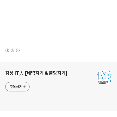
(새창열림)
로그 정보
감성 IT人 [네떡지기 & 플밍지기]
구독하기