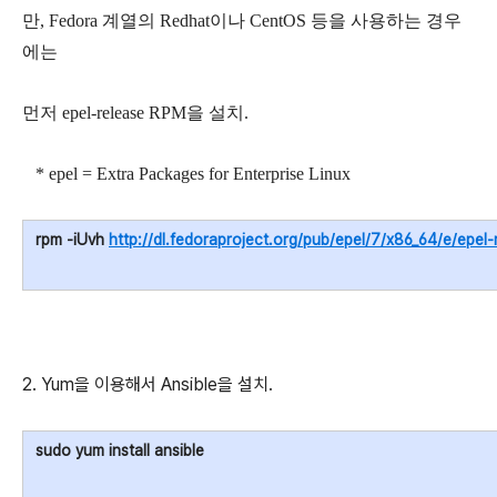
만, Fedora 계열의 Redhat이나 CentOS 등을 사용하는 경우
에는
먼저 epel-release RPM을 설치.
* epel = Extra Packages for Enterprise Linux
rpm -iUvh
http://dl.fedoraproject.org/pub/epel/7/x86_64/e/epel
2. Yum을 이용해서 Ansible을 설치.
sudo yum install ansible