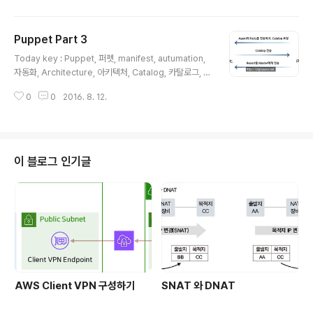
하고자 하..
재사용 등 기존의 OOP의 class와 동일한 쓰임새로 사용된다고 보면 될 것 같
습니다. 혹시 잘못되거나 수정해야 할 부분이 있으면 덧글 부탁드립니다! ^^ Pu
Puppet Part 3
ppet Part 4 Puppet Class •manifest에 자주 사용되는 내용들은 별도의
글 내용
Class로 구성하여 사용 가능. •별도의 Class로 구성하여 서로 다른 Environ
Today key : Puppet, 퍼펫, manifest, autumation,
ment..
자동화, Architecture, 아키텍처, Catalog, 카탈로그, fa
cts 지난 번에 이은, Puppet의 3번째 포스팅입니다. 이번
0
0
2016. 8. 12.
포스팅은 Puppet을 조금 더 이해하기 위한 간단한 아키텍
처와 동작 방식에 대한 내용입니다. 우선 짧지만, 정리하는
데로 추가로 올리거나 업데이트 할 예정입니다. 혹시 잘못
되거나 수정해야 할 부분이 있으면 덧글 부탁드립니다! ^^
Puppet Part 3 Puppet Architecture 일반 • Puppe
이 블로그 인기글
t은 일반적은 master/agent(혹은 Server/Client) 구조
의 Puppet Master와 Puppet Agent로 사용. • Pupp
et Apply Applicat..
AWS Client VPN 구성하기
SNAT 와 DNAT