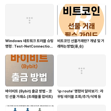
Windows 네트워크 트러블 슈팅
비트코인 선물거래란? 개념 및 거
명령 : Test-NetConnection
래하는방법(롱,숏)
(포트/경로 확인)
바이비트 (Bybit) 출금 방법 - 코
'ip route' 명령어 알아보기 : 라
인 선물 거래소 (트래블룰 업비트)
우팅 테이블 조회/추가/삭제 등