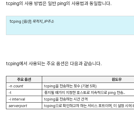
tcping의 사용 방법은 일반 ping의 사용법과 동일합니다.
tc
ping [
옵션
]
목적지
_IP
주소
tcping에서 사용되는 주요 옵션은 다음과 같습니다.
주요 옵션
윈도우
-n
count
tcping
을 전송하는 횟수
(
기본
5
회
)
-t
중지될 때가지 지정한 호스토로 지속적으로
ping
전송
..
-i interval
tcping
을 전송하는 시간 간격
serverport
tcping
으로 확인하고자 하는 서비스 포트이며
,
미 설정 시에