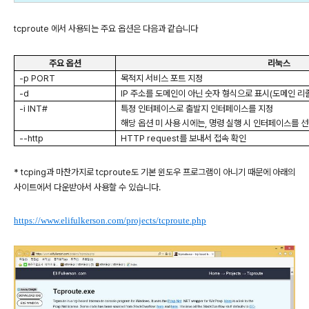
tcproute
에서 사용되는 주요 옵션은 다음과 같습니다
주요 옵션
리눅스
-p PORT
목적지 서비스 포트 지정
-d
IP
주소를 도메인이 아닌 숫자 형식으로 표시
(
도메인 리
-i INT#
특정 인터페이스로 출발지 인터페이스를 지정
해당 옵션 미 사용 시에는
,
명령 실행 시 인터페이스를 
--http
HTTP request
를 보내서 접속 확인
* tcping과 마찬가지로 tcproute도 기본 윈도우 프로그램이 아니기 때문에 아래의
사이트에서 다운받아서 사용할 수 있습니다.
https://www.elifulkerson.com/projects/tcproute.php