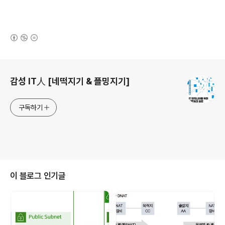
(새창열림)
로그 정보
감성 IT人 [네떡지기 & 플밍지기]
구독하기
이 블로그 인기글