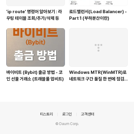
'ip route' 명령어 알아보기 : 라
로드밸런서(Load Balancer) -
우팅 테이블 조회/추가/삭제 등
Part 1 (부하분산이란)
바이비트 (Bybit) 출금 방법 - 코
Windows MTR(WinMTR)로
인 선물 거래소 (트래블룰 업비트)
네트워크 구간 품질 한 번에 점검
하기
의안내
티스토리
로그인
고객센터
© Daum Corp.