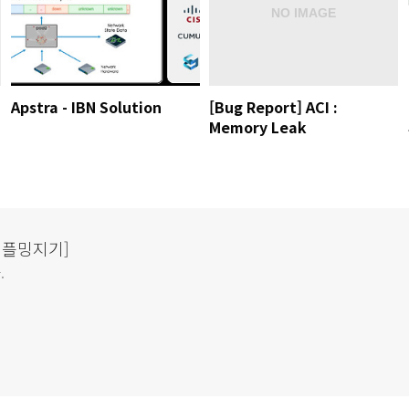
Apstra - IBN Solution
[Bug Report] ACI :
Memory Leak
& 플밍지기]
.