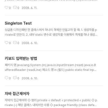
rintln("Human"); } } class Test { public static void main(String args
0
0
2008. 6. 11.
[]) { Animal a = new Human(); a.show(); } } compile error : show() h
as private access in Animal a 객체는 a의 명세를 가지고 메소드를 호출하
는 데, a의 명세에서 보면, show는 private이기 때문에 실행 시에는 실제 객체
Singleton Test
가 생성된 Human show()에 접근하겠지만, ..
글 내용
싱글톤 디자인패턴 한 클래스에서 하나의 객체만 만들고자 할 때. 1. 생성자를 p
rivate로 만든다. 2. 내부 static 변수로 생성자를 이용해서 객체를 하나 생성
한다. 3. public으로 생성된 객체 하나(2번에서 만든 static변수)를 리턴해주
0
0
2008. 6. 10.
는 메소드를 만든다. public class SingletonTest{ public static void ma
in(String[] args){ Company c = Company.getCompany(); Compan
y c1= Company.getCompany(); // Company c2 = new Company();
키보드 입력받는 방법
// 생성자가 private 이므로 외부에서 객체 생성 불가 System.out.println
글 내용
(c); System.out.println(..
패키지 명 java.lang.System (in) java.io.InputStream (read) java.io.B
ufferedReader (readLine) 메소드 명 in (필드) public static final Input
Stream in read (메서드) abstract int read() / int read(byte[] b) read
0
0
2008. 6. 10.
Line (메서드) String readLine() 기 능 표준 입력 스트림. / 키보드 입력을 받
을 수 있게 해 줌. in은 바이트스트림을 입력받기 때문에 한글을 받을 수 없으며,
한글을 받기 위해서는 바이트스트림을 문자스트림으로 바꾸는 기능을 하는, In
자바 접근제어자
putStreamReader 클래스와 사용. 만약, 라인 단위로 문자를 입력받고자 할
글 내용
때에는 Buffered..
자바의 접근제어자 ◇ 범위 private < default < protected < public ◇ p
rivate (-) 해당 클래스 내에서만 사용 ◇ package friendly (class defaul