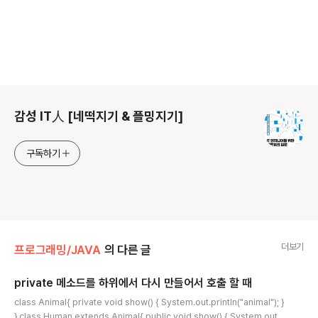
로그 정보
감성 IT人 [네떡지기 & 플밍지기]
구독하기
더보기
프로그래밍/JAVA
의 다른 글
private 메소드를 하위에서 다시 만들어서 호출 할 때
글 내용
class Animal{ private void show() { System.out.println("animal"); }
} class Human extends Animal{ public void show() { System.out.p