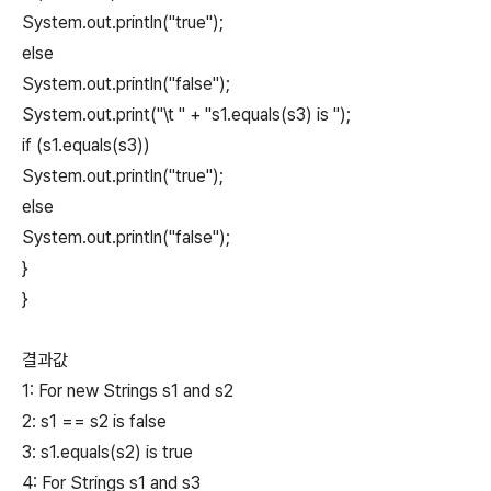
System.out.println("true");
else
System.out.println("false");
System.out.print("\t " + "s1.equals(s3) is ");
if (s1.equals(s3))
System.out.println("true");
else
System.out.println("false");
}
}
결과값
1: For new Strings s1 and s2
2: s1 == s2 is false
3: s1.equals(s2) is true
4: For Strings s1 and s3