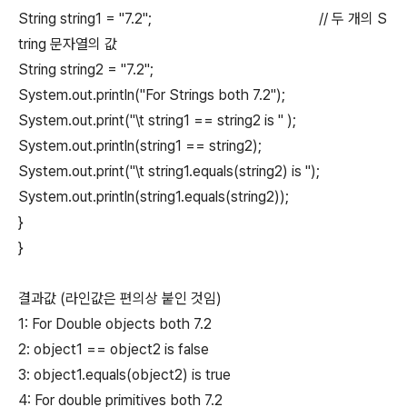
String string1 = "7.2"; // 두 개의 S
tring 문자열의 값
String string2 = "7.2";
System.out.println("For Strings both 7.2");
System.out.print("\t string1 == string2 is " );
System.out.println(string1 == string2);
System.out.print("\t string1.equals(string2) is ");
System.out.println(string1.equals(string2));
}
}
결과값 (라인값은 편의상 붙인 것임)
1: For Double objects both 7.2
2: object1 == object2 is false
3: object1.equals(object2) is true
4: For double primitives both 7.2