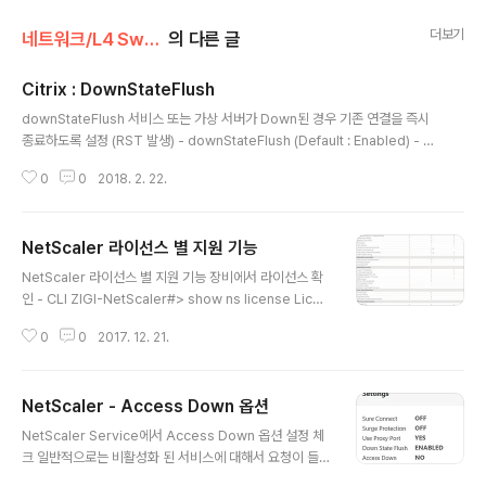
더보기
네트워크/L4 Swtich
의 다른 글
Citrix : DownStateFlush
글 내용
downStateFlush 서비스 또는 가상 서버가 Down된 경우 기존 연결을 즉시
종료하도록 설정 (RST 발생) - downStateFlush (Default : Enabled) - Vi
rtual Server 혹은 Service에 설정 Down State Flush가 활성화된 경우에
0
0
2018. 2. 22.
다음의 Connection 상태를 모두 정리(Session Table 삭제) ㆍConnectio
n이 Pending된 서비스 (TCP handshake가 정상적으로 완료되지 않은 상
태) ㆍ기존에 연결된 Connection (TCP handshake가 완료된 상태) ㆍPen
NetScaler 라이선스 별 지원 기능
ding된 요청 (HTTP 요청을 수신했으나 응답하지 않은 상태) ㆍ진행 중인 요
글 내용
청(HTTP 요청을 수신하고 일정 응답을 받았지만, 전체 응답이 완료되지..
NetScaler 라이선스 별 지원 기능 장비에서 라이선스 확
인 - CLI ZIGI-NetScaler#> show ns license Licen
se status: Web Logging: YES Surge Protection:
0
0
2017. 12. 21.
YES Load Balancing: YES Content Switching: YES
Cache Redirection: YES Sure Connect: YES Com
pression Control: YES Delta Compression: NO P
NetScaler - Access Down 옵션
riority Queuing: YES SSL Offloading: YES Global
글 내용
Server Load Balancing: YES GSLB Proximity: YE
NetScaler Service에서 Access Down 옵션 설정 체
S Http DoS Protection: YES Dynamic Routing:..
크 일반적으로는 비활성화 된 서비스에 대해서 요청이 들
어오게 되면, 해당 요청은 허용되지 않지만 Access Dow