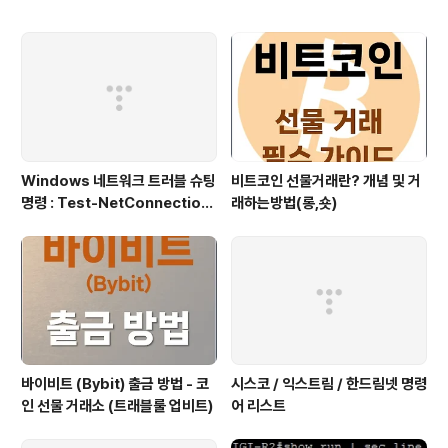
Windows 네트워크 트러블 슈팅
비트코인 선물거래란? 개념 및 거
명령 : Test-NetConnection
래하는방법(롱,숏)
(포트/경로 확인)
바이비트 (Bybit) 출금 방법 - 코
시스코 / 익스트림 / 한드림넷 명령
인 선물 거래소 (트래블룰 업비트)
어 리스트