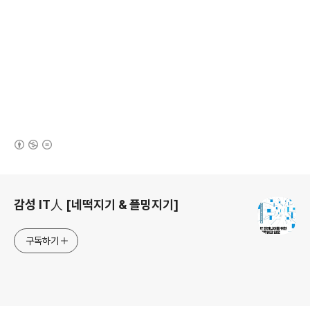
(새창열림)
로그 정보
감성 IT人 [네떡지기 & 플밍지기]
구독하기