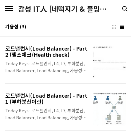
본문 바로가기
감성 IT人 [네떡지기 & 플밍지기]
가용성
(3)
로드밸런서(Load Balancer) - Part
2 (헬스체크/Health check)
Today Keys : 로드밸런서, L4, L7, 부하분산,
Load Balancer, Load Balancing, 가용성,
이중화, SLB, 헬스체크, health, LB 본 포스팅
은 'IT 엔지니어를 위한 네트워크 입문' [길벗]
서적에 포함된 '12. 로드밸런서'의 내용 중 소
로드밸런서(Load Balancer) - Part
개 및 12.3장의 내용입니다 12.3. 헬스 체크 로
1 (부하분산이란)
드 밸런서를 통해 서비스하는 그룹의 서버에
Today Keys : 로드밸런서, L4, L7, 부하분산,
장애가 발생하면 어떻게 될까요? 혹시 서비스
Load Balancer, Load Balancing, 가용성,
가 정상적으로 되지 않는 서버로 서비스를 분
이중화, SLB, FWLB, LB 본 포스팅은 'IT 엔지
산해 일부 사용자에게 서비스되지 않는 경우가