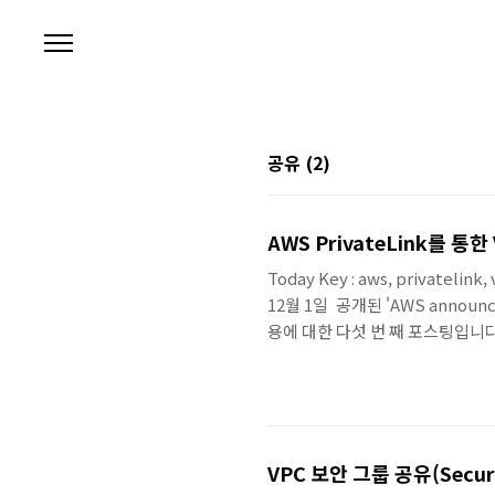
본문 바로가기
공유
(2)
AWS PrivateLink를 통한 
Today Key : aws, privatelink
12월 1일 공개된 'AWS announces
용에 대한 다섯 번 째 포스팅입니다. 이
AWS PrivateLink를 구성
서 다뤘던 것과 크게 다르지는 않지만, 
Resource를 사용하는 Accou
VPC 보안 그룹 공유(Securit