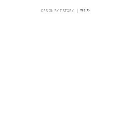
대한 분석이 가능했지만, 이제는 AWS
Organization내에 속한 계정에도
DESIGN BY
TISTORY
관리자
reachability에 대한 분석이 가능해졌습니다.
이번 포스팅에서는..