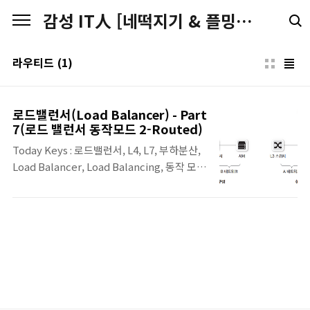
본문 바로가기
감성 IT人 [네떡지기 & 플밍지기]
라우티드
(1)
로드밸런서(Load Balancer) - Part
7(로드 밸런서 동작모드 2-Routed)
Today Keys : 로드밸런서, L4, L7, 부하분산,
Load Balancer, Load Balancing, 동작 모
드, 라우티드, routed 본 포스팅은 'IT 엔지니
어를 위한 네트워크 입문' [길벗] 서적에 포함
된 '12. 로드밸런서'의 내용 중 소개 및 12.6장
의 내용입니다 라우티드 모드 라우티드 구성은
이름에서도 알 수 있듯이 로드 밸런서가 라우
팅 역할을 수행하는 모드입니다. 즉, 로드 밸런
서를 기준으로 사용자 방향(Client Side)과
서버 방향(Server Side)이 서로 다른 네트워