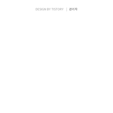
행 할 Mirror Source ▪ Target (Mirroring
Destination) - Mirror된 Traffic의
DESIGN BY
TISTORY
관리자
Destination - Target은 Networ..