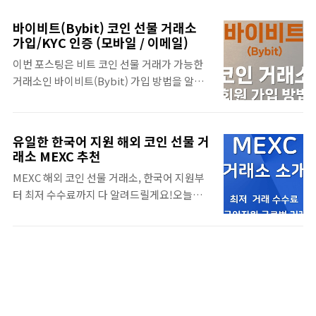
서 국내 거래소(업비트)로 전송하는 바이비트
내 Bybit 가입 바로 가기 가입 방법 안내 현물
출금 방법을 상세히 알려드리겠습니다. >> 바
거래 비트코인을 현재 가격으로 거래하는 것입
바이비트(Bybit) 코인 선물 거래소
이비트(Bybit) 거래소 가입 링크 바이비트에
니다. 현재 가치 기준으로 가격 변화에 따라서
가입/KYC 인증 (모바일 / 이메일)
서 출금을하기 위해서, 바이비트의 코인을 전
동일하게 수익과 손실이 발생합니다. 현물 거
이번 포스팅은 비트 코인 선물 거래가 가능한
송할 거래소의 코인의 지갑 정보를 확인합니
래 비트코인의 미래 가격으로 거래하는 것입니
거래소인 바이비트(Bybit) 가입 방법을 알아
다. 여기에서는 업비트 거래소의 XRP(리플)
다. 거래 시점에서 향후 가..
봅니다. 바이비트는 코인마켓캡(Link) 기준으
코인으로 바이비트의 코인을 출금하겠습니다.
로 현물 3위, 선물 2위의 거래소입니다. 그리고
Step 1. 업비트에서 XRP 코인 메뉴에서 '입금
업비트와 빗썸같은 국내 거래소와 트래블 룰
하기'를 선택합니다. 업비트에서 XRP 입금과
유일한 한국어 지원 해외 코인 선물 거
연동으로 편리하게 입출금도 가능합니다. 그
관련한 주의 사항 팝업이 뜨는 데, 아래 확인을
래소 MEXC 추천
럼 지금부터는 바이비트 거래소 가입 방법을
선택하시면 됩니다. 참고로, 바이비트거래소
MEXC 해외 코인 선물 거래소, 한국어 지원부
알아보겠습니다. >> 바이비트(Bybit) 거래소
는 업비트에서 위험평가 통과 VASP이며, 트래
터 최저 수수료까지 다 알려드릴게요!오늘은
가입 링크
블룰이 연동되어 업비트와 입출금이 자유..
해외 코인 거래소인 MEXC 이야기를 해보려고
https://www.bybit.com/en/sign-up
합니다.MEXC는 2018년에 시작해서현재 170
www.bybit.com 바이비트는 휴대폰 혹은 이
개국, 천만 명 이상의 사용자가 사용 중이며,유
메일로 가입이 가능합니다. 여기에서는 이메
일하게 한국어가 지원되는 글로벌 코인 거래소
일 주소로 가입을 하겠습니다. 회원 가입을 위
입니다. '26년 버전의 MEXC 거래소 가입방
한 이메일 주소를 입력하고, 바이비트에서 사
법"Via-log" : Bits of Info, Pieces of
용할 비밀번호를 입력합니다. 이메일과 비밀
Insight.: MEXC 거래소 가입 및 KYC 인증 방