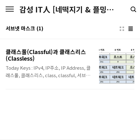
본문 바로가기
감성 IT人 [네떡지기 & 플밍지기]
서브넷 마스크
(1)
클래스풀(Classful)과 클래스리스
(Classless)
Today Keys : IPv4, IP주소, IP Address, 클
래스풀, 클래스리스, class, classful, 서브넷
마스크, CIDR 본 포스팅은 'IT 엔지니어를 위
한 네트워크 입문' [길벗] 서적에 포함된 '3. 네
트워크 통신하기'의 내용 3.3.2장의 내용입니
다. 클래스풀과 클래스리스 IP 주소 체계에서
설명한 클래스(Class) 기반의 IP 주소 체계를
클래스풀(Classful)이라고 부릅니다. IP 주소
체계를 처음 만들었을 때는 클래스 개념을 도
입한 것이 확장성이 있고 주소 낭 비가 적은 최