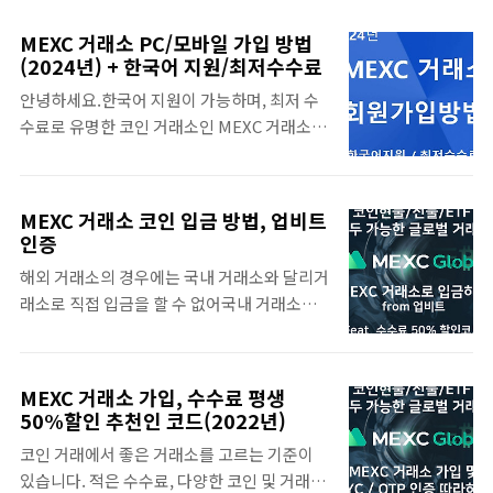
합니다.MEXC는 2018년에 시작해서현재 170
종 비교MEXC는 업계에서 가장 낮은 수수료율
개국, 천만 명 이상의 사용자가 사용 중이며,유
을 제공하며,수수료율이 낮다는 것은 장기적
MEXC 거래소 PC/모바일 가입 방법
일하게 한국어가 지원되는 글로벌 코인 거래소
으로 볼 때투자자의 수익률에 직접적인 영향을
(2024년) + 한국어 지원/최저수수료
입니다. '26년 버전의 MEXC 거래소 가입방
미칠 수 있으므로,거래소를 선택 시수수료율
안녕하세요.한국어 지원이 가능하며, 최저 수
법"Via-log" : Bits of Info, Pieces of
을 중요한 고려 요소로 삼아야 합니다.>>
수료로 유명한 코인 거래소인 MEXC 거래소의
Insight.: MEXC 거래소 가입 및 KYC 인증 방
MEXC 거래소 가입하러 가기 거래소별 수수료
회원 가입 방법에 대해서 알아봅니다. MEXC
법 (2026) MEXC 거래소 가입 및 KYC 인증 방
율 비..
거래소는 현물은 메이커와 테이커 모두 수수료
법 (2026) log.zigispace.net >> MEXC 거래
가 0%이며,선물은 메이커 0%, 테이커 0.01%
소 가입하러 가기 그럼 MEXC가 어떤 거래소
MEXC 거래소 코인 입금 방법, 업비트
의 수수료율로업계 최저 수수료로 거래가 가능
인지,조금 더 알아볼까요? 수수료 걱정 끝거래
인증
하기 때문에많은 거래와 대규모 자산 거래 시
수수료? 거의 신경 쓸 필요 없을 정도로 저렴
해외 거래소의 경우에는 국내 거래소와 달리거
에 매우 유리합니다. 그럼 지금부터 MEXC 가
합..
래소로 직접 입금을 할 수 없어국내 거래소에
입 방법을 차근 차근 알아보겠습니다.1. MEXC
서 코인 구매 후, 해외 거래소로 코인을 전송하
사이트 접속다음의 MEXC 거래소 가입 링크를
는 방법을 사용합니다. ▲▲ 바로가기 : MEXC
클릭해서 사이트에 접속합니다.>> MEXC 거
거래소 가입 - 수수료 할인 코드포함 이번 글에
래소 가입 링크 2. 계정 정보 입력MEXC 거래
MEXC 거래소 가입, 수수료 평생
서는 업비트에서 MEXC 거래소로 입금하는 방
소 접속 계정은 이메일 주소 혹은 모바일 모두
50%할인 추천인 코드(2022년)
법에 대해서 알아봅니다. MEXC 거래소에 아
가능합니다.모바일의 경우 본인의 휴대폰 번
코인 거래에서 좋은 거래소를 고르는 기준이
직 가입을 하지 않았거나,수수료 할인 코드 없
호를 입력하고, 이메일의 경우, 원하는 이메일
있습니다. 적은 수수료, 다양한 코인 및 거래 방
이 계정을 만드신 분은다음 글을 읽어보시고수