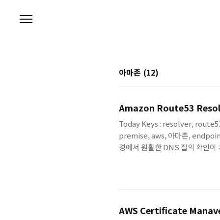
본문 바로가기
아마존
(12)
Amazon Route53 Resol
Today Keys : resolver, rout
premise, aws, 아마존, en
경에서 원활한 DNS 질의 확인이 가
입니다. DNS Endpoint 및 For
손쉽게 도와줍니다. 이번 Route
Route53에 테스트용 Zone과 레코드
AWS Certificate Man