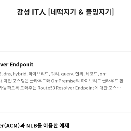
감성 IT人 [네떡지기 & 플밍지기]
ver Endponit
e53, dns, hybrid, 하이브리드, 쿼리, query, 질의, 레코드, on-
dpoint 이번 포스팅은 클라우드와 On-Premise의 하이브리드 클라우드 환
능하도록 도와주는 Route53 Resolver Endpoint에 대한 포스팅
warding Policy를 통해서 On-premise와 Cloud 간의 도메인 질의를
53 Resolver 포스팅에서 구성하게 될 구성도입니다.AWS에서는
를 생성하고(zigi2.space), Route53 Resolver를..
aver(ACM)과 NLB를 이용한 예제