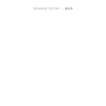
42U의 랙 형태로 제공(최대 96개랙)하였으며,
21년에 제한된 장소에서 필요한 용량에 맞춰
DESIGN BY
TISTORY
관리자
서 제공 가능하도록 1U/2U 랙 마운트 가능한
서버(소형 폼팩터:최대 6대)로도 제공 예..