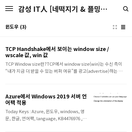
본문 바로가기
감성 IT人 [네떡지기 & 플밍지기]
윈도우
(3)
TCP Handshake에서 보이는 window size /
wscale 값, win 값
TCP Window size란?TCP에서 window size(win)는 수신 측이
“내가 지금 더 받을 수 있는 버퍼 여유”를 광고(advertise)하는 값입
니다.win이 크다 → 수신 측 버퍼 여유가 많다 → 송신 측이 더 많이
보낼 수 있다win이 작다 → 수신 측 버퍼 여유가 적다 → 송신 측이
천천히 보내야 한다 즉, win은 네트워크 장비의 “대역폭” 같은 개념
Azure에서 Windows 2019 서버 언
이 아니라, TCP 수신 버퍼(흐름 제어) 관점의 값입니다. 왜
어팩 적용
wscale(Window Scaling)이 필요할까?TCP 헤더의 window 필
Today Keys : Azure, 윈도우, windows, 영
드는 16비트라서 최대가 65,535입니다.요즘 환경(클라우드, DC, 고
문, 한글, 언어팩, language, KB4476976 ,
대역폭/지연 구간 등)에서는 64KB로는 부족할 수 있기 때문에, TCP
LPKSetup, display, 한국어, kor 이번 포스
는 Handshake(SYN / SYN-ACK)..