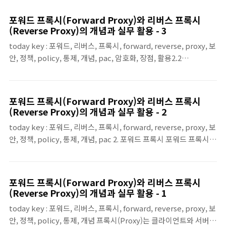
할 때, 서버를 대신해 요청을 먼저 받아 처리하는 프록시입니다. 배
치 위치는 보통 서비스 입구(Ingress)이며, 클라이언트는 실제 서버
포워드 프록시(Forward Proxy)와 리버스 프록시
(오리진)가 아니라 리버스 프록시의 주소로 접속합니다. 그리고 리
(Reverse Proxy)의 개념과 실무 활용 - 3
버스 프록시가 내부의 실제 서버로 요청을 전달합니다.리버스 프록
today key : 포워드, 리버스, 프록시, forward, reverse, proxy, 보
시를 두는 목적은 크게 다음 두 가지로 정리할 수 있습니다.○ 보안/
안, 정책, policy, 통제, 개념, pac, 암호화, 장점, 활용2.2
보호 관점: 서비스 앞단에서 공격 트래픽을 걸러내고(접근 제어,
HTTPS(암호화) 트래픽은 어떻게 다루는가?현대 웹 트래픽의 대부
WAF, 레이트 리밋 등), 내부 서버를 직접 노출하지 않음○ 가용성/..
분은 HTTPS이므로, 포워드 프록시 설계에서는 “암호화된 트래픽
을 어디까지 볼 것인가?”가 중요한 부분입니다. 실무에서는 보통 아
포워드 프록시(Forward Proxy)와 리버스 프록시
래와 같이 두 가지 방식으로 접근합니다.(1) 터널링(HTTPS
(Reverse Proxy)의 개념과 실무 활용 - 2
Tunneling): “내용은 보지 않고 통로만 중계” 프록시는 HTTPS 내
today key : 포워드, 리버스, 프록시, forward, reverse, proxy, 보
용을 해석하지 않고, 목적지로 가는 암호화 통로를 중계합니다. 이
안, 정책, policy, 통제, 개념, pac 2. 포워드 프록시 포워드 프록시는
경우 정책은 주로 목적지 도메인/호스트, 접속 빈도, 사용자 정보 등
내부 사용자의 웹 트래픽이 인터넷으로 나갈 때, 사용자를 대신해 요
메타데이터 중심으로 적용됩니다. 운영은 비교적 단순하고 성능 부..
청을 처리하는 프록시입니다. 배치 위치는 보통 사내 인터넷 출구이
며, 조직 입장에서는 “인터넷으로 나가는 트래픽을 한 곳으로 모아
포워드 프록시(Forward Proxy)와 리버스 프록시
통제하고 기록하는 지점”이라고 이해하면 됩니다.포워드 프록시를
(Reverse Proxy)의 개념과 실무 활용 - 1
두는 목적은 크게 다음 두 가지입니다.○ 보안/컴플라이언스: 사용
today key : 포워드, 리버스, 프록시, forward, reverse, proxy, 보
자가 접속하는 대상(도메인/서비스)과 주고받는 데이터가 정책에 맞
안, 정책, policy, 통제, 개념 프록시(Proxy)는 클라이언트와 서버의
는지 통제○ 운영/가시성: 조직의 웹/SaaS 사용 현황을 한 지점에