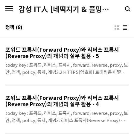
본문 바로가기
감성 IT人 [네떡지기 & 플밍지기]
정책
(8)
포워드 프록시(Forward Proxy)와 리버스 프록시
(Reverse Proxy)의 개념과 실무 활용 - 5
today key : 포워드, 리버스, 프록시, forward, reverse, proxy, 보
안, 정책, policy, 통제, 개념3.2 HTTPS(암호화) 트래픽은 어떻게
다루는가? 서비스 트래픽도 대부분 HTTPS이기 때문에, 리버스 프
록시에서 중요한 선택은 “TLS를 어디서 종료(termination)할 것
인가?”입니다. 실무에서는 보통 다음 두 가지 방식으로 접근합니다.
포워드 프록시(Forward Proxy)와 리버스 프록시
(1) 패스스루(SSL/TLS Passthrough): “복호화하지 않고 그대로
(Reverse Proxy)의 개념과 실무 활용 - 4
전달”리버스 프록시가 TLS를 해석하지 않고, 암호화된 세션을 내부
today key : 포워드, 리버스, 프록시, forward, reverse, proxy, 보
서버까지 그대로 전달하는 방식입니다. 이 경우 프록시는 L4 수준의
안, 정책, policy, 통제, 개념3. 리버스 프록시(Reverse Proxy) 리
중계 역할에 가까워져, 경로 기반 라우팅이나 WAF 같은 L7 기능 적
버스 프록시는 외부 사용자가 내부 서비스(웹/애플리케이션)에 접속
용이 제한될 수 있습니다.(2) TLS 종료..