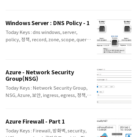
트래픽 경로 상의 중간에서 세션/요청을 종단(Terminate)하거나,
서 관찰하고 로그로 남김2.1 포워드 프록시는 어떻게 작동하는가?
중계(Relay)하면서 다양한 정책을 적용하는 장치(혹은 소프트웨어)
포워드 프록..
입니다. 실무에서 프록시를 사용하는 이유는 단순합니다. 트래픽 경
Windows Server : DNS Policy - 1
로 상에서 관찰, 통제, 보호, 최적화, 안정화 같은 기능을 모아두면,
Today Keys : dns windows, server,
운영과 보안이 훨씬 단순해 지기 때문입니다. 다만, 프록시라고 이러
policy, 정책, record, zone, scope, query,
한 정책들을 모두 한 곳에서 적용하도록 설계하지는 않습니다. 역할
도메인, domain 이번 포스팅에서는
에 따라 클라이언트를 대신 할 프록시 일지, 서버를 대신 할 프록시일
Windows Server에서 DNS 서비스를 사용
지 구분하게 됩니다. 클라이언트를 대신하는 프록시를 포워드 프..
하는 경우에 사용 할 수 있는 DNS Policy에
대한 2가지 예제를 살펴봅니다. 첫 번째 예제
Azure - Network Security
에서는 DNS Query를 보내는 사용자 혹은 서
Group(NSG)
버의 IP 대역에 따라서 서로 다른 Record 값
Today Keys : Network Security Group,
을 응답하게 합니다. 두 번째 예제에서는 DNS
NSG, Azure, 보안, ingress, egress, 정책,
가 2개의 네트워크 인터페이스를 갖고, DNS
트래픽, 필터링, VNet Azure의 Network
Query를 받는 네트워크 인터페이스에 따라서
Security Group에 대한 포스팅입니다.
서로 다른 Record 값을 응답하게 합니다. 이
Network Security Group ▪ Azure VNet
러 예제를 활용하면 DNS 서버를 분리하지 않
Azure Firewall - Part 1
리소스와 주고 받는 네트워크 트래픽 필터링 ▪
고 특정 도메인에 대해서 사내 서버와 외부 서
Today Keys : Firewall, 방화벽, security,
트래픽 필터링을 위해서 5 tuple(Source /
버에서 다른 Rec..