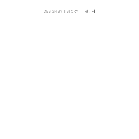
인에 대해 별도의 네임서버 정책을 적용해야
하는 경우 이런 요구사항을 만족시키기 위해
DESIGN BY
TISTORY
관리자
흔히 떠올리는 방법이 systemd-resolved 기
반 split DNS 구성인데, 실제로 NIC가..