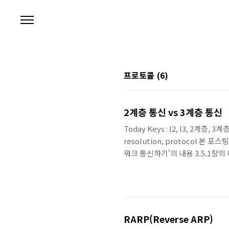
본문 바로가기
프로토콜
(6)
2계층 통신 vs 3계층 통신
Today Keys : l2, l3, 2계층, 3
resolution, protocol 본
워크 통신하기'의 내용 3.5.1장의
이어 2 통신, 레이어 3 통신)은
현은 로컬 네트워크 통신, 원격지
캡슐화, 디캡슐화를 거쳐 통신하
워크에 존재할 경우), 라..
RARP(Reverse ARP)