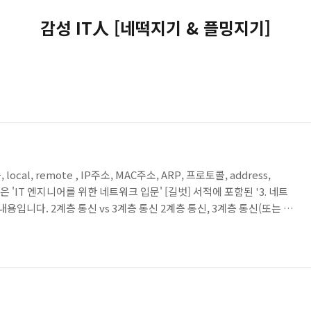
감성 IT人 [네떡지기 & 플밍지기]
계층, local, remote , IP주소, MAC주소, ARP, 프로토콜, address,
 포스팅은 'IT 엔지니어를 위한 네트워크 입문' [길벗] 서적에 포함된 '3. 네트
 내용입니다. 2계층 통신 vs 3계층 통신 2계층 통신, 3계층 통신(또는 레
 원래 정확한 표현은 아니지만 실무에서 많이 쓰는 표현입니다. 정확한 표
 네트워크 통신입니다. 단말 간의 통신은 애플리케이션 계층부터 시작해
는데 로컬 네트워크에서 직접 통신할 경우(출발지와 목적지가 같은 네트