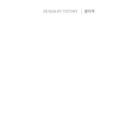
Microsoft Hyper-V, Parallels Parallels
Server, KVM ❖ Hosted •Hardware의
DESIGN BY
TISTORY
관리자
Host 운영체제 위에 VMM(Virtual Machine
Monito..